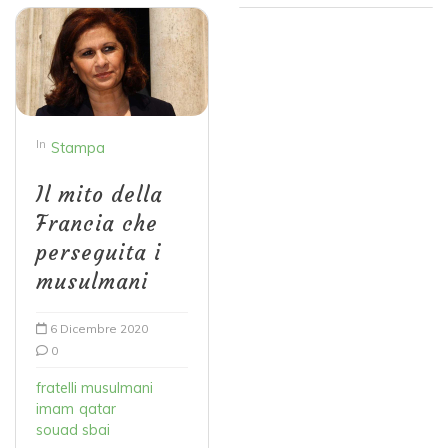
In
Stampa
Il mito della
Francia che
perseguita i
musulmani
6 Dicembre 2020
0
fratelli musulmani
imam
qatar
souad sbai