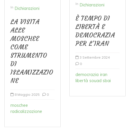
In
Dichiarazioni
In
Dichiarazioni
È TEMPO DI
LA VISITA
LIBERTÀ E
ALLE
DEMOCRAZIA
MOSCHEE
PER L’IRAN
COME
STRUMENTO
3 Settembre 2024
DI
0
ISLAMIZZAZIO
democrazia
iran
NE
libertà
souad sbai
8 Maggio 2025
0
moschee
radicalizzazione