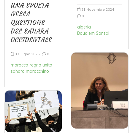
UNA SVOLTA
21 Novembre 2024
NELLA
0
QUESTIONE
algeria
DEL SAHARA
Boualem Sansal
OCCIDENTALE
3 Giugno 2025
0
marocco
regno unito
sahara marocchino