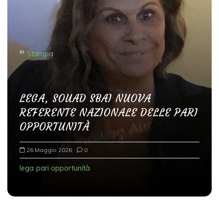
n
e
d
In
Stampa
e
g
l
LEGA, SOUAD SBAI NUOVA
i
REFERENTE NAZIONALE DELLE PARI
a
OPPORTUNITÀ
r
t
26 Maggio 2026
0
i
lega
pari opportunità
c
o
l