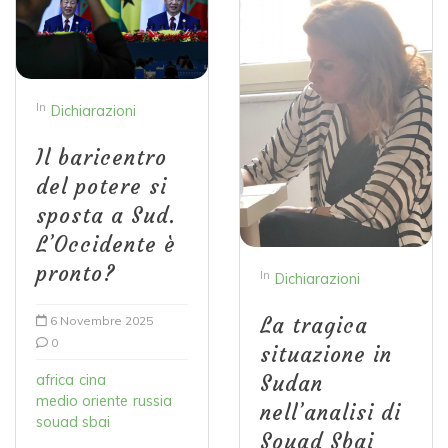
In
Dichiarazioni
Il baricentro
del potere si
sposta a Sud.
L’Occidente è
pronto?
In
Dichiarazioni
6 Novembre 2025
La tragica
0
situazione in
africa
cina
Sudan
medio oriente
russia
nell’analisi di
souad sbai
Souad Sbai