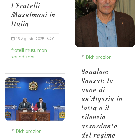
I Fratelli
Musulmani in
Italia
13 Agosto 2025
0
fratelli musulmani
In
souad sbai
Dichiarazioni
Boualem
Sansal: la
voce di
un’Algeria in
lotta e il
silenzio
assordante
In
Dichiarazioni
del regime