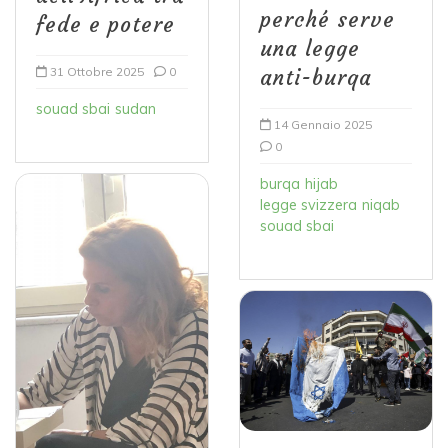
perché serve
fede e potere
una legge
31 Ottobre 2025
0
anti-burqa
souad sbai
sudan
14 Gennaio 2025
0
burqa
hijab
legge svizzera
niqab
souad sbai