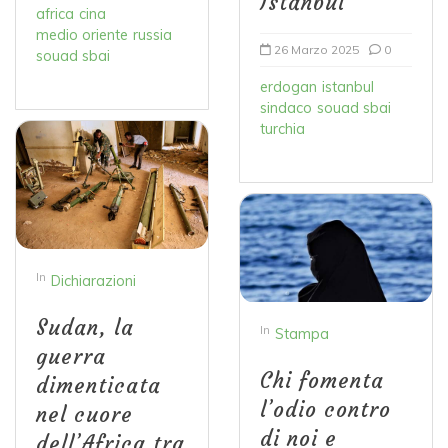
Istanbul
africa
cina
medio oriente
russia
26 Marzo 2025
0
souad sbai
erdogan
istanbul
sindaco
souad sbai
turchia
In
Dichiarazioni
Sudan, la
In
Stampa
guerra
Chi fomenta
dimenticata
l’odio contro
nel cuore
di noi e
dell’Africa tra