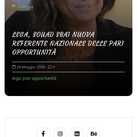
In
Stampa
e
g
l
LEGA, SOUAD SBAI NUOVA
i
REFERENTE NAZIONALE DELLE PARI
a
OPPORTUNITÀ
r
t
26 Maggio 2026
0
i
lega
pari opportunità
c
o
l
i