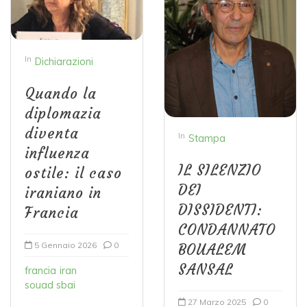
In
Dichiarazioni
Quando la
diplomazia
diventa
In
Stampa
influenza
IL SILENZIO
ostile: il caso
DEI
iraniano in
DISSIDENTI:
Francia
CONDANNATO
5 Gennaio 2026
0
BOUALEM
SANSAL
francia
iran
souad sbai
27 Marzo 2025
0