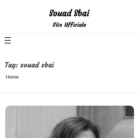
Salta
al
Souad Sbai
contenuto
Sito Ufficiale
Tag:
souad sbai
Home