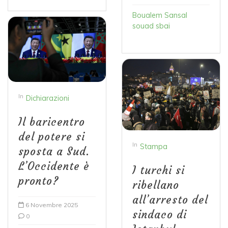
Boualem Sansal
souad sbai
In
Dichiarazioni
Il baricentro
del potere si
In
Stampa
sposta a Sud.
L’Occidente è
I turchi si
pronto?
ribellano
all’arresto del
6 Novembre 2025
sindaco di
0