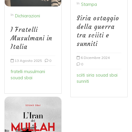
In
Stampa
In
Dichiarazioni
Siria ostaggio
della guerra
I Fratelli
tra sciiti e
Musulmani in
sunniti
Italia
6 Dicembre 2024
13 Agosto 2025
0
0
fratelli musulmani
sciiti
siria
souad sbai
souad sbai
sunniti