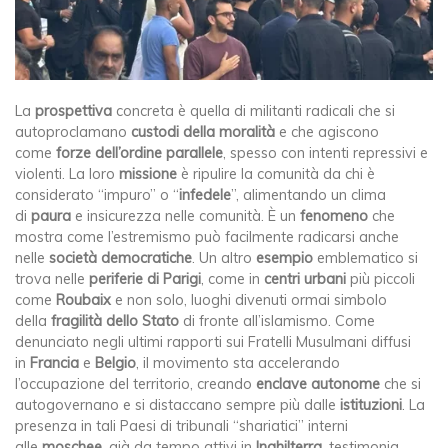
La
prospettiva
concreta è quella di militanti radicali che si
autoproclamano
custodi
della
moralit
à
e che agiscono
come
forze dell
’
ordine parallele
, spesso con intenti repressivi e
violenti. La loro
missione
è ripulire la comunità da chi è
considerato “impuro” o “
infedele
”, alimentando un clima
di
paura
e insicurezza nelle comunità. È un
fenomeno
che
mostra come l’estremismo può facilmente radicarsi anche
nelle
società democratiche
. Un altro
esempio
emblematico si
trova nelle
periferie di Parigi
, come in
centri urbani
più piccoli
come
Roubaix
e non solo, luoghi divenuti ormai simbolo
della
fragilità dello Stato
di fronte all’islamismo. Come
denunciato negli ultimi rapporti sui Fratelli Musulmani diffusi
in
Francia
e
Belgio
, il movimento sta accelerando
l’occupazione del territorio, creando
enclave autonome
che si
autogovernano e si distaccano sempre più dalle
istituzioni
. La
presenza in tali Paesi di tribunali “shariatici” interni
alle
moschee
, già da tempo attivi in
Inghilterra
, testimonia