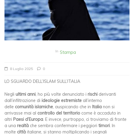
In
Stampa
8 Luglio 2025
0
LO SGUARDO DELL’ISLAM SULL’ITALIA
Negli
ultimi anni
, ho più volte denunciato i
rischi
derivanti
dall’infiltrazione di
ideologie estremiste
all’interno
delle
comunità islamiche
, auspicando che in
Italia
non si
arrivasse mai al
controllo del territorio
come è accaduto in
altri
Paesi d
’
Europa
. E invece, purtroppo, ci troviamo di fronte
a una
realtà
che sembra confermare i peggiori
timori
. In
molte
città
italiane, si stanno moltiplicando i segnali