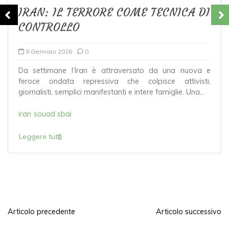
IRAN: IL TERRORE COME TECNICA DI
CONTROLLO
8 Gennaio 2026
0
Da settimane l’Iran è attraversato da una nuova e
feroce ondata repressiva che colpisce attivisti,
giornalisti, semplici manifestanti e intere famiglie. Una...
iran
souad sbai
Leggere tutti
Articolo precedente
Articolo successivo
N