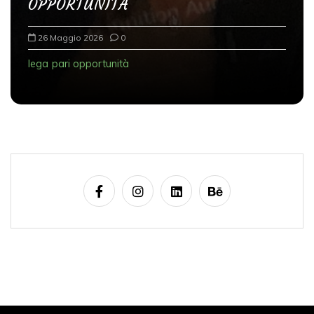
OPPORTUNITÀ
26 Maggio 2026
0
lega
pari opportunità