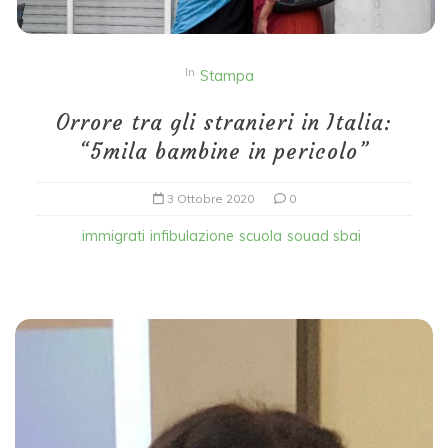
In
Stampa
Orrore tra gli stranieri in Italia:
“5mila bambine in pericolo”
3 Ottobre 2020
0
immigrati
infibulazione
scuola
souad sbai