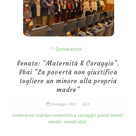
In
Dichiarazioni
Senato: “Maternità & Coraggio”.
Sbai “La povertà non giustifica
togliere un minore alla propria
madre”
8 Maggio 2022
0
conferenza stampa
maternità e coraggio
paola binetti
senato
souad sbai