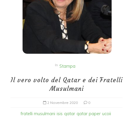
In
Stampa
Il vero volto del Qatar e dei Fratelli
Musulmani
2 Novembre 2020
0
fratelli musulmani
isis
qatar
qatar paper
ucoii