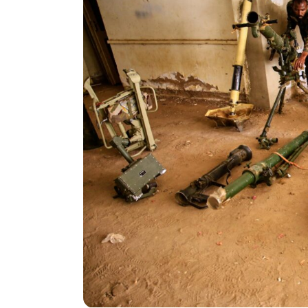
In
Stampa
LEGA, SOUAD SBAI NU
REFERENTE NAZIONALE
DELLE PARI OPPORTUNI
26 Maggio 2026
0
lega
pari opportunità