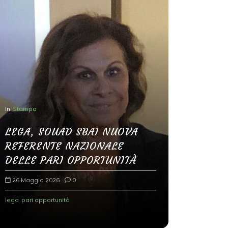
In
Stampa
LEGA, SOUAD SBAI NUOVA
In
Senza categ
REFERENTE NAZIONALE
Modena, 
DELLE PARI OPPORTUNITÀ
mai sott
26 Maggio 2026
0
radicali
lega
pari opportunità
26 Maggio 2