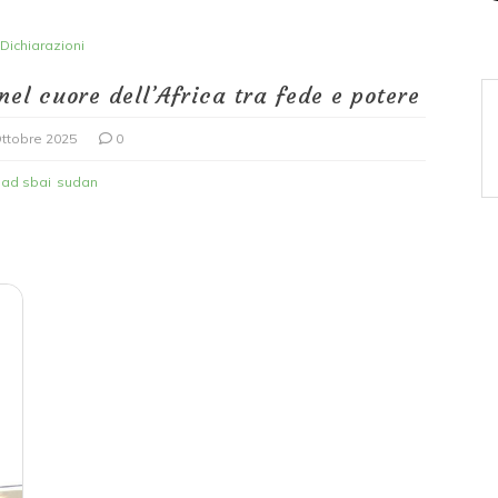
Dichiarazioni
el cuore dell’Africa tra fede e potere
ttobre 2025
0
ad sbai
sudan