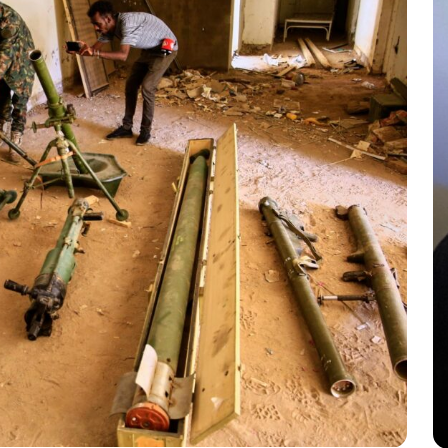
OVA
In
Senza categoria
Modena, il giorno dopo. Sbai:
TÀ
mai sottovalutare la
radicalizzazione
26 Maggio 2026
0