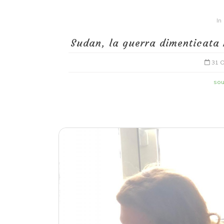
In
Sudan, la guerra dimenticata n
31 O
sou