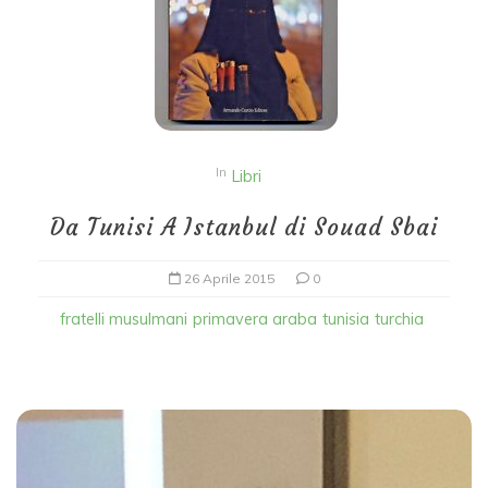
In
Libri
Da Tunisi A Istanbul di Souad Sbai
26 Aprile 2015
0
fratelli musulmani
primavera araba
tunisia
turchia