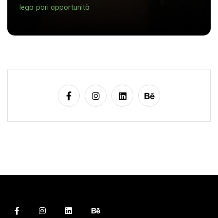
lega
pari opportunità