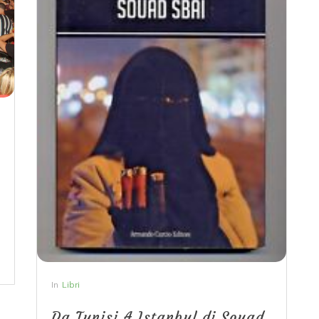
In
Libri
Da Tunisi A Istanbul di Souad