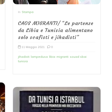
In
Stampa
CAOS MIGRANTI/ “Le partenze
da Libia e Tunisia alimentano
solo scafisti e jihadisti”
11 Maggio 2021
0
jihadisti
lampedusa
libia
migranti
souad sbai
tunisia