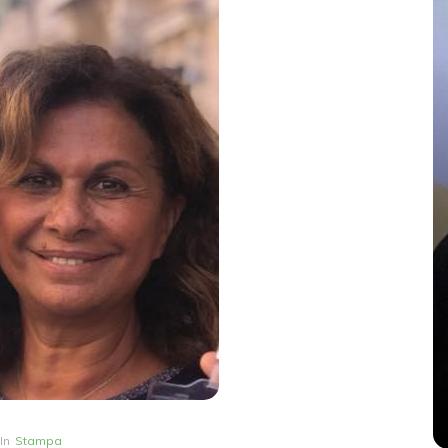
OVA
In
Senza categoria
Modena, il giorno dopo. Sbai:
TÀ
mai sottovalutare la
radicalizzazione
26 Maggio 2026
0
In
Stampa