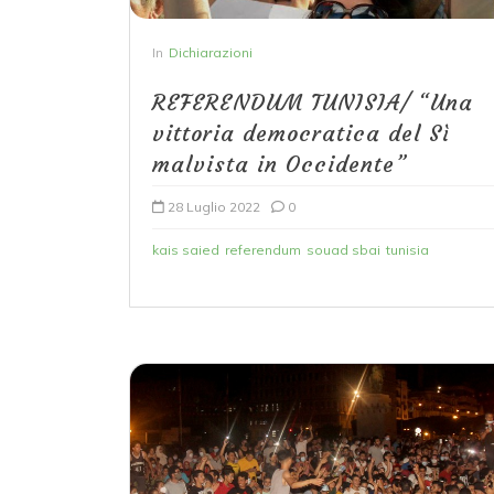
In
Dichiarazioni
REFERENDUM TUNISIA/ “Una
vittoria democratica del Sì
malvista in Occidente”
28 Luglio 2022
0
kais saied
referendum
souad sbai
tunisia