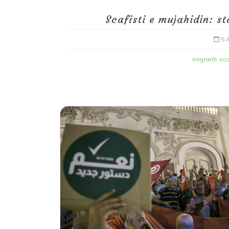
Scafisti e mujahidin: s
5 
migranti
sca