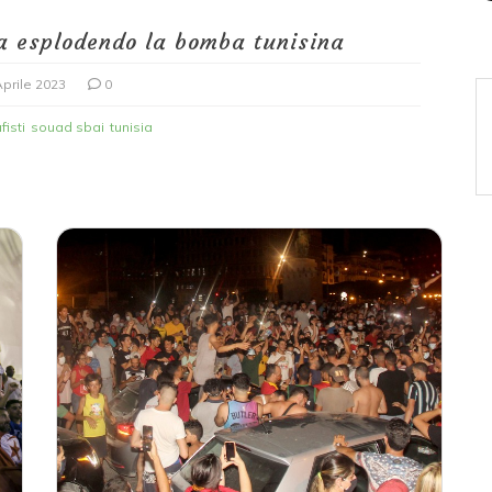
ta esplodendo la bomba tunisina
Aprile 2023
0
fisti
souad sbai
tunisia