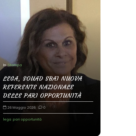
In
Stampa
LEGA, SOUAD SBAI NUOVA
In
Senza categ
REFERENTE NAZIONALE
Modena, 
DELLE PARI OPPORTUNITÀ
mai sott
26 Maggio 2026
0
radicali
lega
pari opportunità
26 Maggio 2