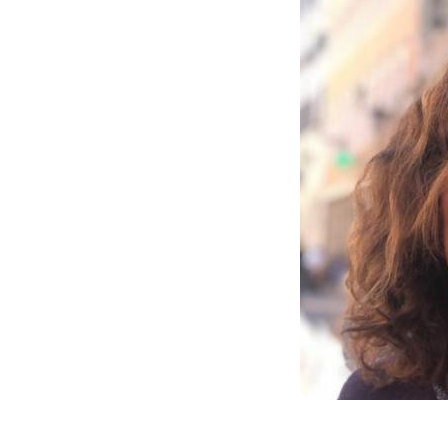
In
Stampa
LEGA, SOUAD SBAI NU
REFERENTE NAZIONALE
DELLE PARI OPPORTUNI
26 Maggio 2026
0
lega
pari opportunità