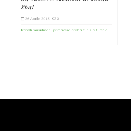
Sbai
26 Aprile 2015
0
fratelli musulmani
primavera araba
tunisia
turchia