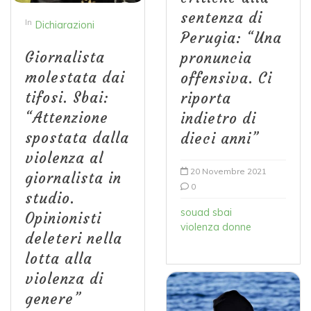
sentenza di
In
Dichiarazioni
Perugia: “Una
Giornalista
pronuncia
molestata dai
offensiva. Ci
tifosi. Sbai:
riporta
“Attenzione
indietro di
spostata dalla
dieci anni”
violenza al
20 Novembre 2021
giornalista in
0
studio.
souad sbai
Opinionisti
violenza donne
deleteri nella
lotta alla
violenza di
genere”