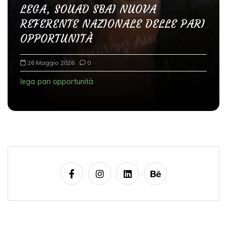
LEGA, SOUAD SBAI NUOVA
i
REFERENTE NAZIONALE DELLE PARI
a
OPPORTUNITÀ
r
t
26 Maggio 2026
0
i
lega
pari opportunità
c
o
l
i