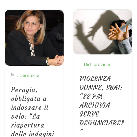
In
Dichiarazioni
In
Dichiarazioni
VIOLENZA
DONNE, SBAI:
Perugia,
“SE PM
obbligata a
ARCHIVIA
indossare il
SERVE
velo: “La
DENUNCIARE?
riapertura
”
delle indagini