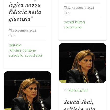
ispira nuova
22 Novembre 2021
fiducia nella
0
giustizia”
acmid
burqa
souad sbai
2 Dicembre 2021
0
perugia
raffaele cantone
salsabila
souad sbai
In
Dichiarazioni
Souad Sbai,
critiche alla