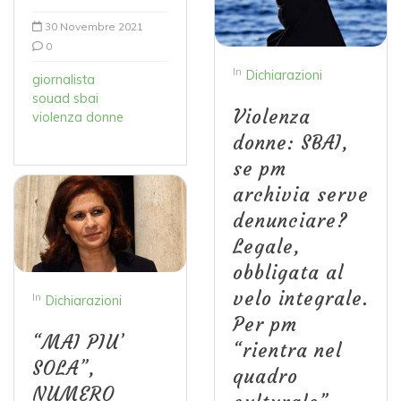
30 Novembre 2021
0
In
Dichiarazioni
giornalista
souad sbai
Violenza
violenza donne
donne: SBAI,
se pm
archivia serve
denunciare?
Legale,
obbligata al
velo integrale.
In
Dichiarazioni
Per pm
“MAI PIU’
“rientra nel
SOLA”,
quadro
NUMERO