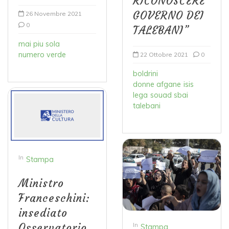
RICONOSCERE
GOVERNO DEI
26 Novembre 2021
0
TALEBANI”
mai piu sola
numero verde
22 Ottobre 2021
0
boldrini
donne afgane
isis
lega
souad sbai
talebani
In
Stampa
Ministro
Franceschini:
insediato
In
Osservatorio
Stampa