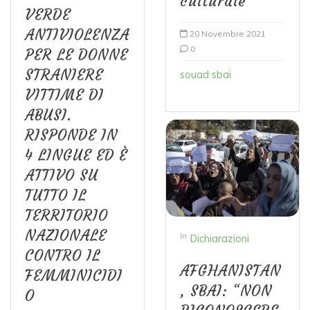
culturale”
VERDE
ANTIVIOLENZA
20 Novembre 2021
0
PER LE DONNE
STRANIERE
souad sbai
VITTIME DI
ABUSI.
RISPONDE IN
4 LINGUE ED È
ATTIVO SU
TUTTO IL
TERRITORIO
NAZIONALE
In
Dichiarazioni
CONTRO IL
AFGHANISTAN
FEMMINICIDI
, SBAI: “NON
O