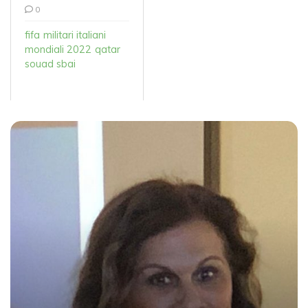
0
fifa
militari italiani
mondiali 2022
qatar
souad sbai