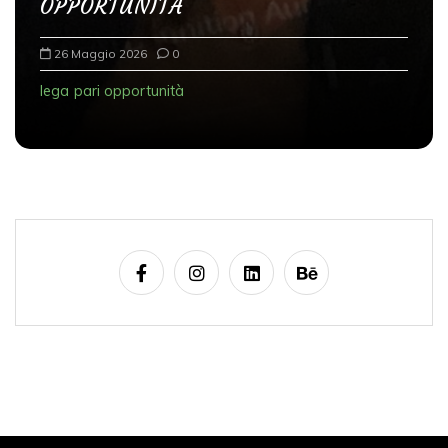
OPPORTUNITÀ
26 Maggio 2026
0
lega
pari opportunità