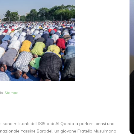
In
Senza categoria
PARI
Modena, il giorno dopo.
In
Stampa
Sbai: mai sottovalutare
la radicalizzazione
26 Maggio 2026
0
 sono militanti dell’ISIS o di Al Qaeda a parlare, bensì uno
rio nazionale Yassine Baradei, un giovane Fratello Musulmano