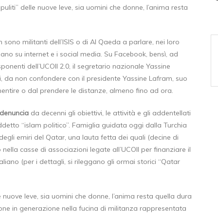
puliti”
delle nuove leve, sia uomini che donne, l’anima resta
sono militanti dell’ISIS o di Al Qaeda a parlare, nei loro
lano su internet e i social media. Su Facebook, bensì, ad
sponenti dell’UCOII 2.0, il segretario nazionale Yassine
, da non confondere con il presidente Yassine Lafram, suo
entire o dal prendere le distanze, almeno fino ad ora.
 denuncia
da decenni gli obiettivi, le attività e gli addentellati
detto “islam politico”. Famiglia guidata oggi dalla Turchia
egli emiri del Qatar, una lauta fetta dei quali (decine di
 nella casse di associazioni legate all’UCOII per finanziare il
aliano (per i dettagli, si rileggano gli ormai storici “Qatar
e nuove leve, sia uomini che donne, l’anima resta quella dura
one in generazione nella fucina di militanza rappresentata