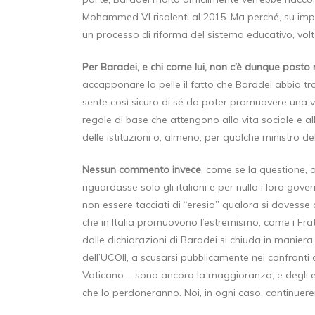
Mohammed VI risalenti al 2015. Ma perché, su imp
un processo di riforma del sistema educativo, volt
Per Baradei, e chi come lui, non c’è dunque posto
accapponare la pelle il fatto che Baradei abbia tr
sente così sicuro di sé da poter promuovere una vis
regole di base che attengono alla vita sociale e a
delle istituzioni o, almeno, per qualche ministro d
Nessun commento invece
, come se la questione, a
riguardasse solo gli italiani e per nulla i loro gov
non essere tacciati di “eresia” qualora si dovesse 
che in Italia promuovono l’estremismo, come i Frat
dalle dichiarazioni di Baradei si chiuda in manier
dell’UCOII, a scusarsi pubblicamente nei confronti de
Vaticano ‒ sono ancora la maggioranza, e degli ebr
che lo perdoneranno. Noi, in ogni caso, continuere