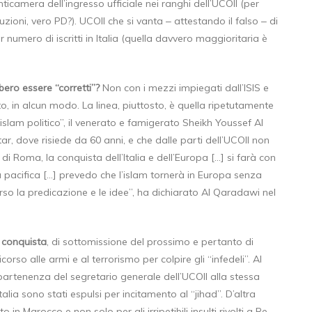
ticamera dell’ingresso ufficiale nei ranghi dell’UCOII (per
uzioni, vero PD?). UCOII che si vanta ‒ attestando il falso ‒ di
umero di iscritti in Italia (quella davvero maggioritaria è
ero essere “corretti”?
Non con i mezzi impiegati dall’ISIS e
o, in alcun modo. La linea, piuttosto, è quella ripetutamente
’”islam politico”, il venerato e famigerato Sheikh Youssef Al
, dove risiede da 60 anni, e che dalle parti dell’UCOII non
i Roma, la conquista dell’Italia e dell’Europa […] si farà con
 pacifica […] prevedo che l’islam tornerà in Europa senza
erso la predicazione e le idee”, ha dichiarato Al Qaradawi nel
 conquista
, di sottomissione del prossimo e pertanto di
orso alle armi e al terrorismo per colpire gli “infedeli”. Al
artenenza del segretario generale dell’UCOII alla stessa
talia sono stati espulsi per incitamento al “jihad”. D’altra
in Marocco e non solo per gli irripetibili insulti rivolti a Re