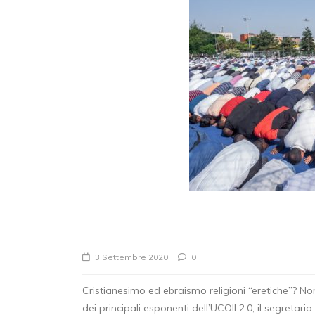
In
Stampa
LEGA, SOUAD SBAI
NUOVA REFERENTE
NAZIONALE DELLE 
OPPORTUNITÀ
26 Maggio 2026
0
3 Settembre 2020
0
lega
pari opportunità
Cristianesimo ed ebraismo religioni “eretiche”? Non
dei principali esponenti dell’UCOII 2.0, il segreta