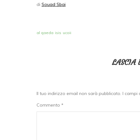
di
Souad Sbai
al qaeda
isis
ucoii
LASCIA
Il tuo indirizzo email non sarà pubblicato.
I campi 
Commento
*