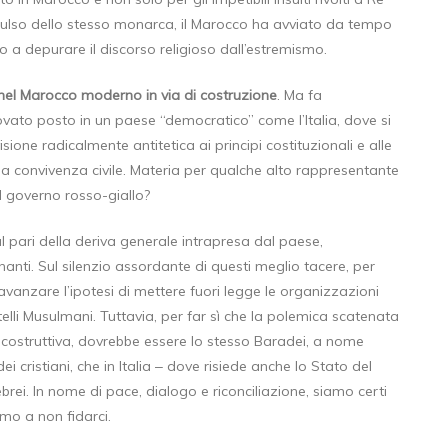
ulso dello stesso monarca, il Marocco ha avviato da tempo
o a depurare il discorso religioso dall’estremismo.
 nel Marocco moderno in via di costruzione
. Ma fa
ovato posto in un paese “democratico” come l’Italia, dove si
ione radicalmente antitetica ai principi costituzionali e alle
lla convivenza civile. Materia per qualche alto rappresentante
el governo rosso-giallo?
l pari della deriva generale intrapresa dal paese,
ernanti. Sul silenzio assordante di questi meglio tacere, per
avanzare l’ipotesi di mettere fuori legge le organizzazioni
elli Musulmani. Tuttavia, per far sì che la polemica scatenata
a costruttiva, dovrebbe essere lo stesso Baradei, a nome
i cristiani, che in Italia ‒ dove risiede anche lo Stato del
ei. In nome di pace, dialogo e riconciliazione, siamo certi
mo a non fidarci.