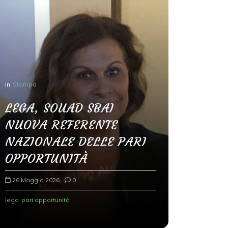
In
Stampa
LEGA, SOUAD SBAI
NUOVA REFERENTE
In
Senza categ
NAZIONALE DELLE PARI
Modena,
OPPORTUNITÀ
Sbai: m
26 Maggio 2026
0
la radic
lega
pari opportunità
26 Maggio 2