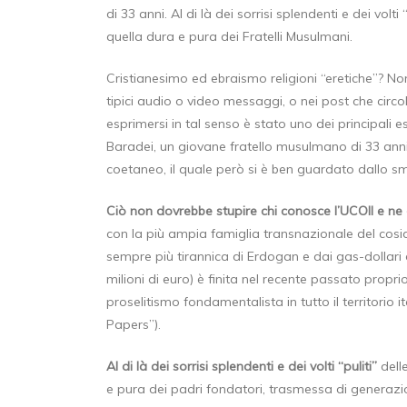
di 33 anni. Al di là dei sorrisi splendenti e dei volti “
quella dura e pura dei Fratelli Musulmani.
Cristianesimo ed ebraismo religioni “eretiche”? Non 
tipici audio o video messaggi, o nei post che circo
esprimersi in tal senso è stato uno dei principali e
Baradei, un giovane fratello musulmano di 33 anni
coetaneo, il quale però si è ben guardato dallo sm
Ciò non dovrebbe stupire chi conosce l’UCOII e ne
con la più ampia famiglia transnazionale del cosid
sempre più tirannica di Erdogan e dai gas-dollari d
milioni di euro) è finita nel recente passato proprio
proselitismo fondamentalista in tutto il territorio it
Papers”).
Al di là dei sorrisi splendenti e dei volti “puliti”
dell
e pura dei padri fondatori, trasmessa di generazi