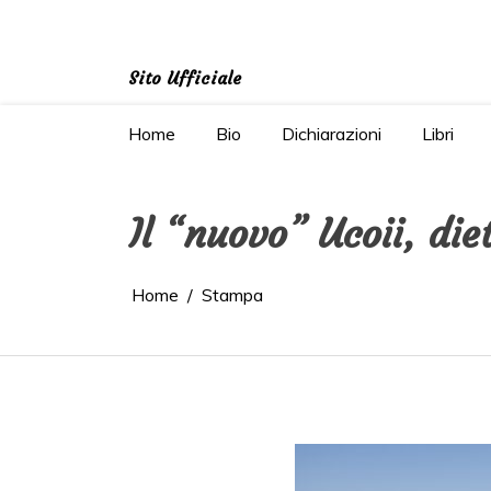
Salta
al
contenuto
Sito Ufficiale
Home
Bio
Dichiarazioni
Libri
Il “nuovo” Ucoii, die
Home
Stampa