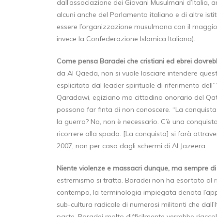
dall’associazione dei Giovani Musulmani d’Italia, an
alcuni anche del Parlamento italiano e di altre istit
essere l’organizzazione musulmana con il maggior n
invece la Confederazione Islamica Italiana).
Come pensa Baradei che cristiani ed ebrei dovrebb
da Al Qaeda, non si vuole lasciare intendere quest
esplicitata dal leader spirituale di riferimento dell
Qaradawi, egiziano ma cittadino onorario del Qatar
possono far finta di non conoscere. “La conquista d
la guerra? No, non è necessario. C’è una conquista
ricorrere alla spada. [La conquista] si farà attrav
2007, non per caso dagli schermi di Al Jazeera.
Niente violenze e massacri dunque, ma sempre di
estremismo si tratta. Baradei non ha esortato al ric
contempo, la terminologia impiegata denota l’app
sub-cultura radicale di numerosi militanti che dall’I
parte, Baradei molto difficilmente verrebbe riaccolto 