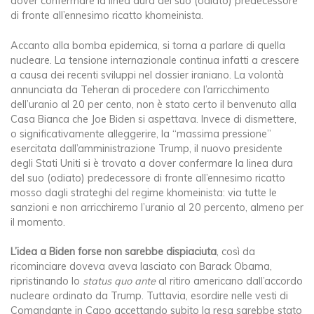
dover confermare la linea dura del suo (odiato) predecessore
di fronte all’ennesimo ricatto khomeinista.
Accanto alla bomba epidemica, si torna a parlare di quella
nucleare. La tensione internazionale continua infatti a crescere
a causa dei recenti sviluppi nel dossier iraniano. La volontà
annunciata da Teheran di procedere con l’arricchimento
dell’uranio al 20 per cento, non è stato certo il benvenuto alla
Casa Bianca che Joe Biden si aspettava. Invece di dismettere,
o significativamente alleggerire, la “massima pressione”
esercitata dall’amministrazione Trump, il nuovo presidente
degli Stati Uniti si è trovato a dover confermare la linea dura
del suo (odiato) predecessore di fronte all’ennesimo ricatto
mosso dagli strateghi del regime khomeinista: via tutte le
sanzioni e non arricchiremo l’uranio al 20 percento, almeno per
il momento.
L’idea a Biden forse non sarebbe dispiaciuta
, così da
ricominciare doveva aveva lasciato con Barack Obama,
ripristinando lo
status quo ante
al ritiro americano dall’accordo
nucleare ordinato da Trump. Tuttavia, esordire nelle vesti di
Comandante in Capo accettando subito la resa sarebbe stato