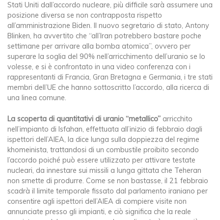
Stati Uniti dall’accordo nucleare, più difficile sarà assumere una
posizione diversa se non contrapposta rispetto
all’amministrazione Biden. Il nuovo segretario di stato, Antony
Blinken, ha avvertito che “all’Iran potrebbero bastare poche
settimane per arrivare alla bomba atomica”, ovvero per
superare la soglia del 90% nell’arricchimento dell’uranio se lo
volesse, e si è confrontato in una video conferenza con i
rappresentanti di Francia, Gran Bretagna e Germania, i tre stati
membri dell’UE che hanno sottoscritto l’accordo, alla ricerca di
una linea comune.
La scoperta di quantitativi di uranio “metallico”
arricchito
nell’impianto di Isfahan, effettuata all’inizio di febbraio dagli
ispettori dell’AIEA, la dice lunga sulla doppiezza del regime
khomeinista, trattandosi di un combustile proibito secondo
l’accordo poiché può essere utilizzato per attivare testate
nucleari, da innestare sui missili a lunga gittata che Teheran
non smette di produrre. Come se non bastasse, il 21 febbraio
scadrà il limite temporale fissato dal parlamento iraniano per
consentire agli ispettori dell’AIEA di compiere visite non
annunciate presso gli impianti, e ciò significa che la reale