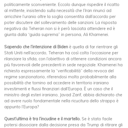
politicamente sconveniente. Eccolo dunque rispedire il ricatto
al mittente, insistendo sulla necessità che l’Iran rinunci ad
arricchire l’uranio oltre la soglia consentita dall’accordo per
poter discutere del sollevamento delle sanzioni. La risposta
negativa da Teheran non si è però lasciata attendere ed è
giunta dalla “guida suprema” in persona, Ali Khamenei.
Sapendo che l’intenzione di Biden
è quella di far rientrare gli
Stati Uniti nell’accordo, Teheran ha così colto l’occasione per
rilanciare la sfida, con l’obiettivo di ottenere condizioni ancora
più favorevoli delle precedenti in sede negoziale. Khamenei ha
richiesto espressamente la “verificabilità” della revoca del
regime sanzionatorio, riferendosi molto probabilmente alla
possibilità che tornino ad accedere in territorio iraniano
investimenti e flussi finanziari dall’Europa. È un caso che il
ministro degli esteri iraniano, Javad Zarif, abbia dichiarato che
ad avere ruolo fondamentale nella ricucitura dello strappo è
appunto l’Europa?
Quest’ultima è tra l’incudine e il martello.
Se è stato facile
potersi dissociare dalla decisione presa da Trump di ritirare gli