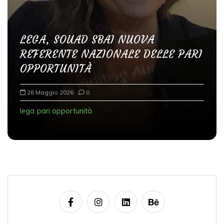
r
t
LEGA, SOUAD SBAI NUOVA
i
REFERENTE NAZIONALE DELLE PARI
c
OPPORTUNITÀ
o
l
26 Maggio 2026
0
i
lega
pari opportunità