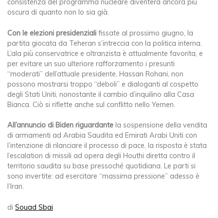
consistenza del programma nucleare diventerà ancora più
oscura di quanto non lo sia già.
Con le elezioni presidenziali
fissate al prossimo giugno, la
partita giocata da Teheran s’intreccia con la politica interna.
L’ala più conservatrice e oltranzista è attualmente favorita, e
per evitare un suo ulteriore rafforzamento i presunti
“moderati” dell’attuale presidente, Hassan Rohani, non
possono mostrarsi troppo “deboli” e dialoganti al cospetto
degli Stati Uniti, nonostante il cambio d’inquilino alla Casa
Bianca. Ciò si riflette anche sul conflitto nello Yemen.
All’annuncio di Biden riguardante
la sospensione della vendita
di armamenti ad Arabia Saudita ed Emirati Arabi Uniti con
l’intenzione di rilanciare il processo di pace, la risposta è stata
l’escalation di missili ad opera degli Houthi diretta contro il
territorio saudita su base pressoché quotidiana. Le parti si
sono invertite: ad esercitare “massima pressione” adesso è
l’Iran.
di
Souad Sbai