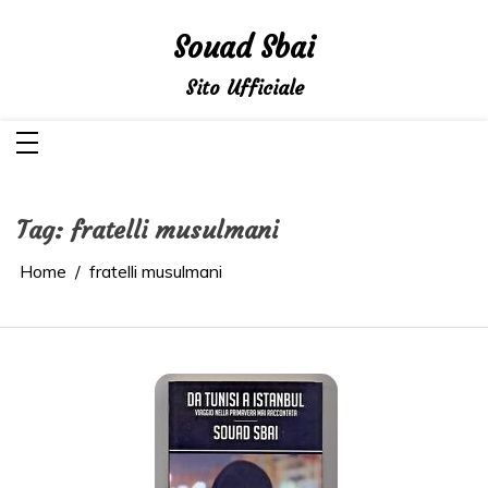
Salta
al
Souad Sbai
contenuto
Sito Ufficiale
Tag:
fratelli musulmani
Home
fratelli musulmani