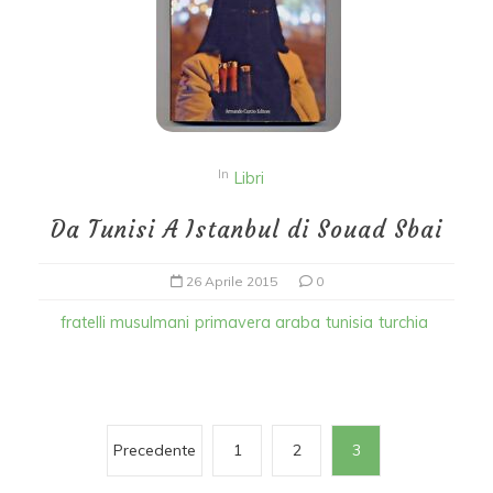
In
Libri
Da Tunisi A Istanbul di Souad Sbai
26 Aprile 2015
0
fratelli musulmani
primavera araba
tunisia
turchia
P
Precedente
1
2
3
a