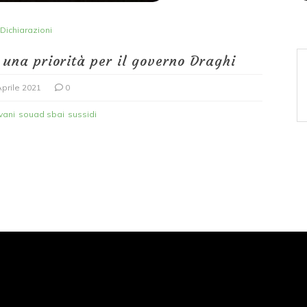
Dichiarazioni
una priorità per il governo Draghi
Aprile 2021
0
vani
souad sbai
sussidi