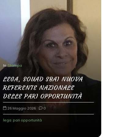
In
Stampa
LEGA, SOUAD SBAI NUOVA
In
Senza categ
REFERENTE NAZIONALE
Modena, 
DELLE PARI OPPORTUNITÀ
mai sott
26 Maggio 2026
0
radicali
lega
pari opportunità
26 Maggio 2