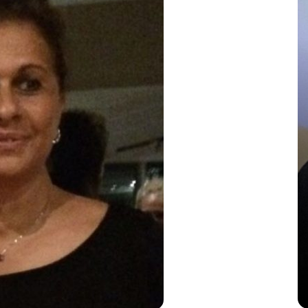
OVA
In
Senza categoria
Modena, il giorno dopo. Sbai:
TÀ
mai sottovalutare la
radicalizzazione
26 Maggio 2026
0