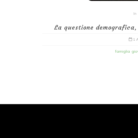
In
La questione demografica, 
1 
famiglia
gio