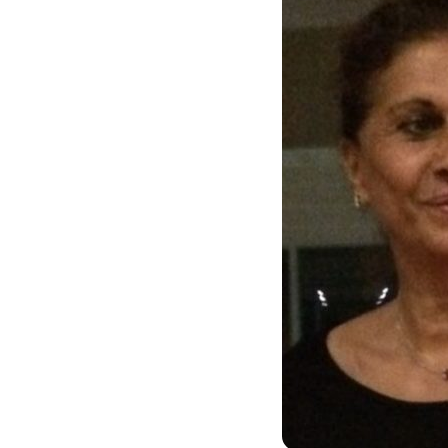
In
Stampa
LEGA, SOUAD SBAI NU
REFERENTE NAZIONALE
DELLE PARI OPPORTUNI
26 Maggio 2026
0
lega
pari opportunità