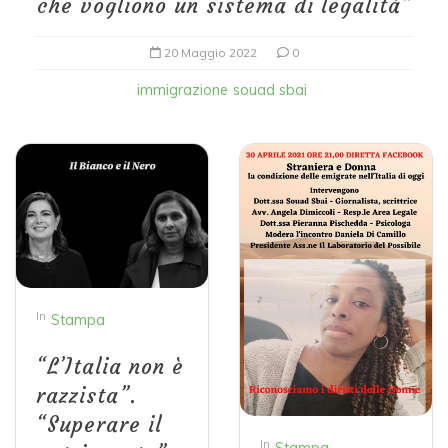
che vogliono un sistema di legalità”
20 Maggio 2022
0
immigrazione
souad sbai
In
Stampa
“L’Italia non è
razzista”.
“Superare il
In