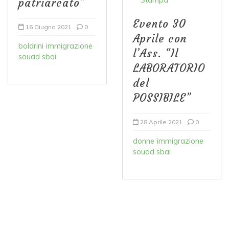
Stampa
patriarcato”
Evento 30
16 Giugno 2021
0
Aprile con
boldrini
immigrazione
l’Ass. “Il
souad sbai
LABORATORIO
del
POSSIBILE”
28 Aprile 2021
0
donne
immigrazione
souad sbai