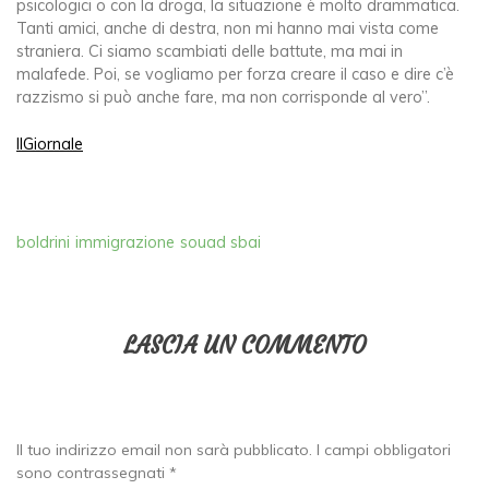
psicologici o con la droga, la situazione è molto drammatica.
Tanti amici, anche di destra, non mi hanno mai vista come
straniera. Ci siamo scambiati delle battute, ma mai in
malafede. Poi, se vogliamo per forza creare il caso e dire c’è
razzismo si può anche fare, ma non corrisponde al vero”.
IlGiornale
boldrini
immigrazione
souad sbai
LASCIA UN COMMENTO
Il tuo indirizzo email non sarà pubblicato.
I campi obbligatori
sono contrassegnati
*