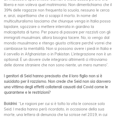
libera e non voleva quel matrimonio. Non dimentichiamo che il
39% delle ragazze non frequenta la scuola, nessuno le cerca
e, anzi, aspettiamo che ci scappi il morto. In nome del
multiculturalismo lasciamo che chiunque venga in Italia possa
lapidare, sgozzare o mettere interrata in giardino la
malcapitata di turno. Per paura di passare per razzisti con gli
immigrati musulmani, allora bisogna tacere. No, io vengo dal
mondo musulmano e ritengo giusto criticare perché vorrei che
cambiasse la mentalità. Non si possono avere i piedi in Italia e
il cervello in Afghanistan o in Pakistan. L’integrazione non è un
optional. È un dovere civile integrarsi altrimenti ci ritroviamo
delle donne straniere che non sono niente, un mero numero”.
I genitori di Seid hanno precisato che il loro figlio non si è
suicidato per il razzismo. Non crede che Seid non sia davvero
una vittima degli effetti collaterali causati dal Covid come le
quarantene e le restrizioni?
Boldrini
: “Le ragioni per cui si è tolto la vita le conosce solo
Seid. I media hanno però ricordato, in occasione della sua
morte, una lettera di denuncia che lui scrisse nel 2019, in cui