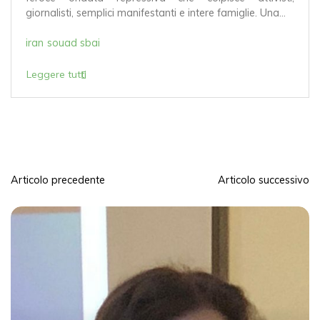
iornalisti, semplici manifestanti e intere famiglie. Una...
i
ran
souad sbai
Leggere tutti
Articolo precedente
Articolo successivo
N
a
v
i
g
a
z