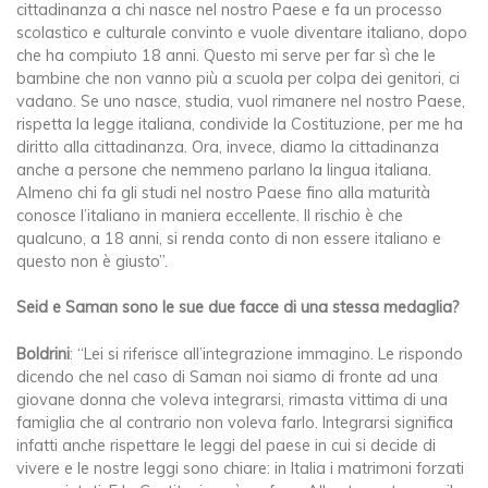
cittadinanza a chi nasce nel nostro Paese e fa un processo
scolastico e culturale convinto e vuole diventare italiano, dopo
che ha compiuto 18 anni. Questo mi serve per far sì che le
bambine che non vanno più a scuola per colpa dei genitori, ci
vadano. Se uno nasce, studia, vuol rimanere nel nostro Paese,
rispetta la legge italiana, condivide la Costituzione, per me ha
diritto alla cittadinanza. Ora, invece, diamo la cittadinanza
anche a persone che nemmeno parlano la lingua italiana.
Almeno chi fa gli studi nel nostro Paese fino alla maturità
conosce l’italiano in maniera eccellente. Il rischio è che
qualcuno, a 18 anni, si renda conto di non essere italiano e
questo non è giusto”.
Seid e Saman sono le sue due facce di una stessa medaglia?
Boldrini
: “Lei si riferisce all’integrazione immagino. Le rispondo
dicendo che nel caso di Saman noi siamo di fronte ad una
giovane donna che voleva integrarsi, rimasta vittima di una
famiglia che al contrario non voleva farlo. Integrarsi significa
infatti anche rispettare le leggi del paese in cui si decide di
vivere e le nostre leggi sono chiare: in Italia i matrimoni forzati