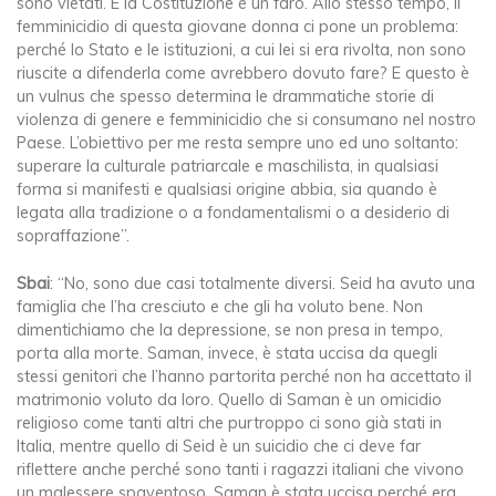
sono vietati. E la Costituzione è un faro. Allo stesso tempo, il
femminicidio di questa giovane donna ci pone un problema:
perché lo Stato e le istituzioni, a cui lei si era rivolta, non sono
riuscite a difenderla come avrebbero dovuto fare? E questo è
un vulnus che spesso determina le drammatiche storie di
violenza di genere e femminicidio che si consumano nel nostro
Paese. L’obiettivo per me resta sempre uno ed uno soltanto:
superare la culturale patriarcale e maschilista, in qualsiasi
forma si manifesti e qualsiasi origine abbia, sia quando è
legata alla tradizione o a fondamentalismi o a desiderio di
sopraffazione”.
Sbai
: “No, sono due casi totalmente diversi. Seid ha avuto una
famiglia che l’ha cresciuto e che gli ha voluto bene. Non
dimentichiamo che la depressione, se non presa in tempo,
porta alla morte. Saman, invece, è stata uccisa da quegli
stessi genitori che l’hanno partorita perché non ha accettato il
matrimonio voluto da loro. Quello di Saman è un omicidio
religioso come tanti altri che purtroppo ci sono già stati in
Italia, mentre quello di Seid è un suicidio che ci deve far
riflettere anche perché sono tanti i ragazzi italiani che vivono
un malessere spaventoso. Saman è stata uccisa perché era