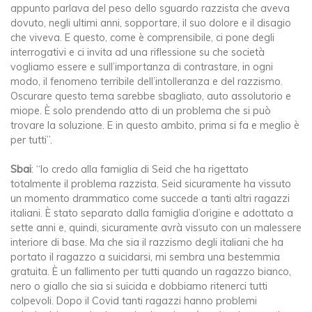
appunto parlava del peso dello sguardo razzista che aveva
dovuto, negli ultimi anni, sopportare, il suo dolore e il disagio
che viveva. E questo, come è comprensibile, ci pone degli
interrogativi e ci invita ad una riflessione su che società
vogliamo essere e sull’importanza di contrastare, in ogni
modo, il fenomeno terribile dell’intolleranza e del razzismo.
Oscurare questo tema sarebbe sbagliato, auto assolutorio e
miope. È solo prendendo atto di un problema che si può
trovare la soluzione. E in questo ambito, prima si fa e meglio è
per tutti”.
Sbai
: “Io credo alla famiglia di Seid che ha rigettato
totalmente il problema razzista. Seid sicuramente ha vissuto
un momento drammatico come succede a tanti altri ragazzi
italiani. È stato separato dalla famiglia d’origine e adottato a
sette anni e, quindi, sicuramente avrà vissuto con un malessere
interiore di base. Ma che sia il razzismo degli italiani che ha
portato il ragazzo a suicidarsi, mi sembra una bestemmia
gratuita. È un fallimento per tutti quando un ragazzo bianco,
nero o giallo che sia si suicida e dobbiamo ritenerci tutti
colpevoli. Dopo il Covid tanti ragazzi hanno problemi