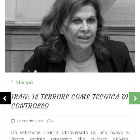
I
n
Stampa
IRAN: IL TERRORE COME TECNICA DI
CONTROLLO
h
8 Gennaio 2026
0
Da settimane l’Iran è attraversato da una nuova e
i
feroce ondata repressiva che colpisce attivisti,