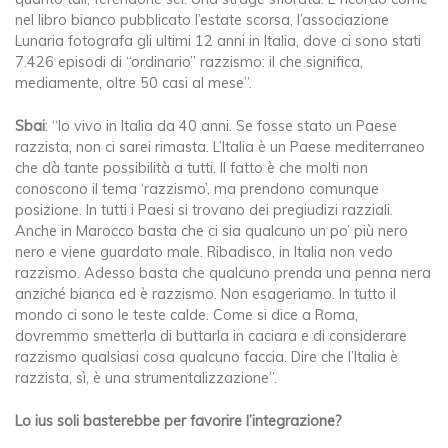
nel libro bianco pubblicato l’estate scorsa, l’associazione
Lunaria fotografa gli ultimi 12 anni in Italia, dove ci sono stati
7.426 episodi di “ordinario” razzismo: il che significa,
mediamente, oltre 50 casi al mese”.
Sbai
: “Io vivo in Italia da 40 anni. Se fosse stato un Paese
razzista, non ci sarei rimasta. L’Italia è un Paese mediterraneo
che dà tante possibilità a tutti. Il fatto è che molti non
conoscono il tema ‘razzismo’, ma prendono comunque
posizione. In tutti i Paesi si trovano dei pregiudizi razziali.
Anche in Marocco basta che ci sia qualcuno un po’ più nero
nero e viene guardato male. Ribadisco, in Italia non vedo
razzismo. Adesso basta che qualcuno prenda una penna nera
anziché bianca ed è razzismo. Non esageriamo. In tutto il
mondo ci sono le teste calde. Come si dice a Roma,
dovremmo smetterla di buttarla in caciara e di considerare
razzismo qualsiasi cosa qualcuno faccia. Dire che l’Italia è
razzista, sì, è una strumentalizzazione”.
Lo ius soli basterebbe per favorire l’integrazione?