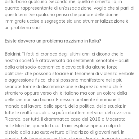
disturbano qualcuno. Secondo me, quella è omertà. Io, in
quanto rappresentante di un’associazione, voglio che si parli di
questi temi. Se qualcuno pensa che parlare delle donne
immigrate uccise e segregate sia una strumentalizzazione è
un problema suo”.
Esiste davvero un problema razzismo in Italia?
Boldrini
: “I fatti di cronaca degli ultimi anni ci dicono che la
nostra società è attraversata da sentimenti xenofobi – acuiti
dalla crisi socio-economica e cavalcati da alcune forze
politiche- che possono sfociare in fenomeni di violenza verbale
e aggressione fisica; che si possono manifestare nelle più
svariate forme di discriminazione e disprezzo verso chi è
straniero oppure verso chi è italiano ma con un colore della
pelle che non sia bianco. E nessun ambiente è immune. Il
mondo del lavoro, dello sport, della politica, della scuola: in
tutte le realtà sociali ci si può imbattere nel virus del razzismo.
Ricordo, per tutti, il drammatico caso del 2018 a Macerata,
nelle Marche, quando Luca Traini esplose ripetuti colpi di
pistola dalla sua autovettura all’indirizzo di giovani neri, in
quanto tali, ferendone sei. Una strage sfiorata. E ricordo come