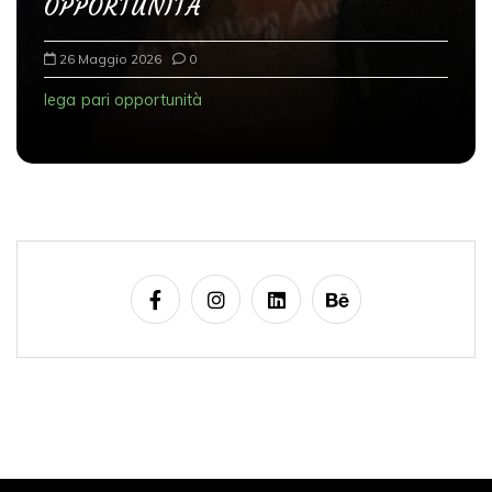
OPPORTUNITÀ
26 Maggio 2026
0
lega
pari opportunità