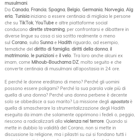
musulmani
.
Da
Canada
,
Francia
,
Spagna
,
Belgio
,
Germania
,
Norvegia
,
Alg
eria
,
Tunisia
iniziano a essere centinaia di migliaia le persone
che su
TikTok
,
YouTube
e altre piattaforme social
conducono
dirette streaming
, per confrontarsi e dibattere in
diverse lingue su cosa ci sia scritto realmente o meno
sul
Corano
, sulla
Sunna
e
Hadith
riguardo, ad esempio,
tematiche del
diritto di famiglia
,
diritti della donna
,
il
matrimonio
,
le punizioni
e
il velo
. Tra loro anche alcuni ex
imam, come
Mihoub-Bouchama DZ
, molto seguito e che
converte centinaia di musulmani all’apostasia in 24 ore.
E perché le donne ereditano di meno? Perché gli uomini
possono essere poligami? Perché la sua parola vale più di
quella di una donna? Perché una donna perbene è decente
solo se obbedisce a suo marito? La missione degli
apostats
è
quella di smascherare la strumentalizzazione degli Hadith
eseguita da imam che solamente opprimono i fedeli o, peggio,
riescono a radicalizzarli alla
violenza nel terrore
. Quando si
mette in dubbio la validità del Corano, non si mette in
discussione la religione, ma i pilastri su cui si fondano tutti i