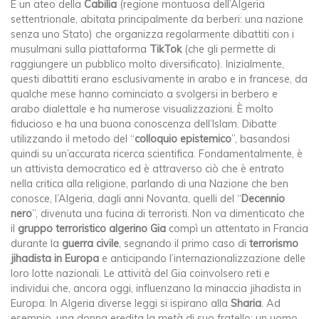
È un ateo della
Cabilia
(regione montuosa dell’Algeria
settentrionale, abitata principalmente da berberi: una nazione
senza uno Stato) che organizza regolarmente dibattiti con i
musulmani sulla piattaforma
TikTok
(che gli permette di
raggiungere un pubblico molto diversificato). Inizialmente,
questi dibattiti erano esclusivamente in arabo e in francese, da
qualche mese hanno cominciato a svolgersi in berbero e
arabo dialettale e ha numerose visualizzazioni. È molto
fiducioso e ha una buona conoscenza dell’Islam. Dibatte
utilizzando il metodo del “
colloquio epistemico
”, basandosi
quindi su un’accurata ricerca scientifica. Fondamentalmente, è
un attivista democratico ed è attraverso ciò che è entrato
nella critica alla religione, parlando di una Nazione che ben
conosce, l’Algeria, dagli anni Novanta, quelli del “
Decennio
nero
”, divenuta una fucina di terroristi. Non va dimenticato che
il
gruppo terroristico algerino Gia
compì un attentato in Francia
durante la
guerra civile
, segnando il primo caso di
terrorismo
jihadista in Europa
e anticipando l’internazionalizzazione delle
loro lotte nazionali. Le attività del Gia coinvolsero reti e
individui che, ancora oggi, influenzano la minaccia jihadista in
Europa. In Algeria diverse leggi si ispirano alla
Sharia
. Ad
esempio, una donna eredita la metà di suo fratello; un uomo