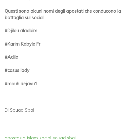
Questi sono alcuni nomi degli apostati che conducono la
battaglia sul social
:
#Djilou aladbim
#Karim Kabyle Fr
#Adila
#casus lady
#mouh dejavu1
Di Souad Sbai
apostasia
islam
social
souad sbai