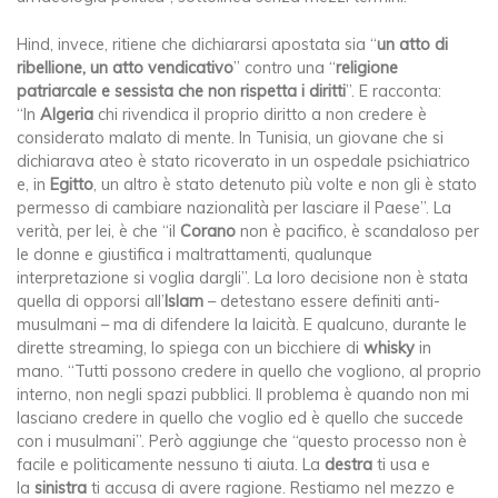
Hind, invece, ritiene che dichiararsi apostata sia “
un atto di
ribellione, un atto vendicativo
” contro una “
religione
patriarcale e sessista che non rispetta i diritti
”. E racconta:
“In
Algeria
chi rivendica il proprio diritto a non credere è
considerato malato di mente. In Tunisia, un giovane che si
dichiarava ateo è stato ricoverato in un ospedale psichiatrico
e, in
Egitto
, un altro è stato detenuto più volte e non gli è stato
permesso di cambiare nazionalità per lasciare il Paese”. La
verità, per lei, è che “il
Corano
non è pacifico, è scandaloso per
le donne e giustifica i maltrattamenti, qualunque
interpretazione si voglia dargli”. La loro decisione non è stata
quella di opporsi all’
Islam
– detestano essere definiti anti-
musulmani – ma di difendere la laicità. E qualcuno, durante le
dirette streaming, lo spiega con un bicchiere di
whisky
in
mano. “Tutti possono credere in quello che vogliono, al proprio
interno, non negli spazi pubblici. Il problema è quando non mi
lasciano credere in quello che voglio ed è quello che succede
con i musulmani”. Però aggiunge che “questo processo non è
facile e politicamente nessuno ti aiuta. La
destra
ti usa e
la
sinistra
ti accusa di avere ragione. Restiamo nel mezzo e