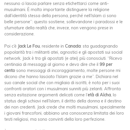
nessuno ci lascia parlare senza etichettarci come anti-
musulmani. È molto importante distinguere la religione
dall’identità stessa della persona, perché nell’Islam ci sono
belle persone”: questo sostiene, sollevandone i paradossi e le
sfumature della realtà che, invece, non vengono prese in
considerazione.
Poi c’è
Jack Le Fou
, residente in
Canada
: sta guadagnando
popolarità tra i militanti atei, agnostici e gli apostati sui social
network. Jack è tra gli apostati (e atei) più conosciuti. “Ricevo
centinaia di messaggi al giorno e devo dire che il
99 per
cento
sono messaggi di incoraggiamento, molte persone mi
dicono che hanno lasciato l’Islam grazie a me”. Dichiara nel
suo canale social che con migliaia di iscritti, è noto per i suoi
confronti oratori con i musulmani sunniti più zelanti. Affronta
senza esitazione argomenti delicati come l’
età di Aïcha
, lo
status degli schiavi nell’Islam, il diritto della donna e il destino
dei non credenti. Jack crede che molti musulmani, specialmente
i giovani francofoni, abbiano una conoscenza limitata dei loro
testi religiosi, ma sono convinti della loro perfezione.