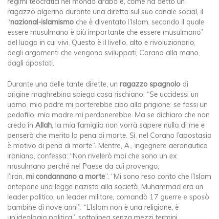
regimi teocratici nel mondo arabo e, come ha detto un
ragazzo algerino durante una diretta sul suo canale social, il
“
nazional-islamismo
che è diventato l’Islam, secondo il quale
essere musulmano è più importante che essere musulmano”
del luogo in cui vivi. Questo è il livello, alto e rivoluzionario,
degli argomenti che vengono sviluppati, Corano alla mano,
dagli apostati.
Durante una delle tante dirette, un
ragazzo spagnolo
di
origine maghrebina spiega cosa rischiano: “Se uccidessi un
uomo, mio padre mi porterebbe cibo alla prigione; se fossi un
pedofilo, mia madre mi perdonerebbe. Ma se dichiaro che non
credo in
Allah
, la mia famiglia non vorrà sapere nulla di me e
penserà che merito la pena di morte. Sì, nel Corano l’apostasia
è motivo di pena di morte”. Mentre, A., ingegnere aeronautico
iraniano, confessa: “Non rivelerò mai che sono un ex
musulmano perché nel Paese da cui provengo,
l’Iran,
mi
condannano a morte
”. “Mi sono reso conto che l’Islam
antepone una legge nazista alla società. Muhammad era un
leader politico, un leader militare, comandò 17 guerre e sposò
bambine di nove anni”. “L’Islam non è una religione, è
un’ideologia politica”, sottolinea senza mezzi termini.