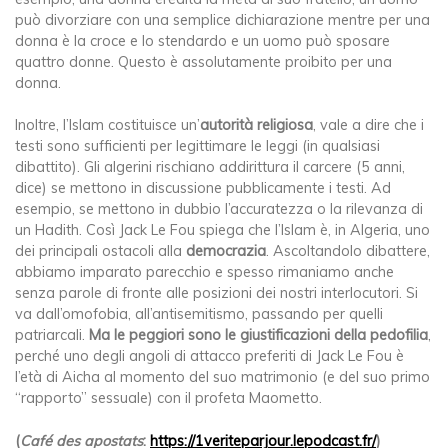
può divorziare con una semplice dichiarazione mentre per una
donna è la croce e lo stendardo e un uomo può sposare
quattro donne. Questo è assolutamente proibito per una
donna.
Inoltre, l’Islam costituisce un’
autorità religiosa
, vale a dire che i
testi sono sufficienti per legittimare le leggi (in qualsiasi
dibattito). Gli algerini rischiano addirittura il carcere (5 anni,
dice) se mettono in discussione pubblicamente i testi. Ad
esempio, se mettono in dubbio l’accuratezza o la rilevanza di
un Hadith. Così Jack Le Fou spiega che l’Islam è, in Algeria, uno
dei principali ostacoli alla
democrazia
. Ascoltandolo dibattere,
abbiamo imparato parecchio e spesso rimaniamo anche
senza parole di fronte alle posizioni dei nostri interlocutori. Si
va dall’omofobia, all’antisemitismo, passando per quelli
patriarcali.
Ma le peggiori sono le giustificazioni della pedofilia
,
perché uno degli angoli di attacco preferiti di Jack Le Fou è
l’età di Aicha al momento del suo matrimonio (e del suo primo
“rapporto” sessuale) con il profeta Maometto.
(
Café des apostats
:
https://1veriteparjour.lepodcast.fr/
)