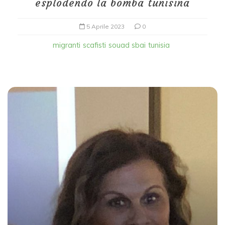
esplodendo la bomba tunisina
5 Aprile 2023
0
migranti
scafisti
souad sbai
tunisia