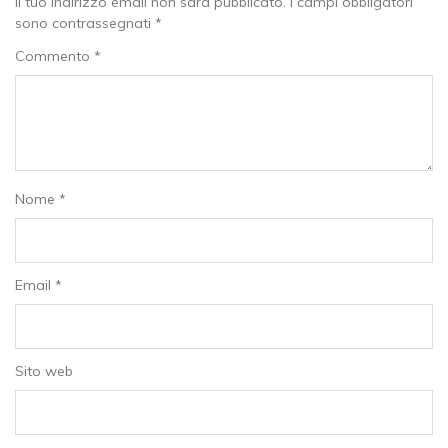
Il tuo indirizzo email non sarà pubblicato.
I campi obbligatori
sono contrassegnati
*
Commento
*
Nome
*
Email
*
Sito web