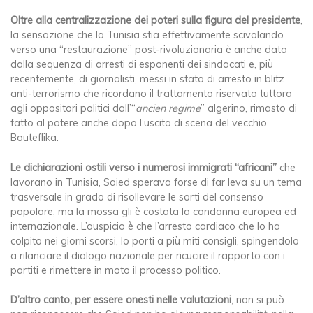
Oltre alla centralizzazione dei poteri sulla figura del presidente
,
la sensazione che la Tunisia stia effettivamente scivolando
verso una “restaurazione” post-rivoluzionaria è anche data
dalla sequenza di arresti di esponenti dei sindacati e, più
recentemente, di giornalisti, messi in stato di arresto in blitz
anti-terrorismo che ricordano il trattamento riservato tuttora
agli oppositori politici dall’“
ancien regime
” algerino, rimasto di
fatto al potere anche dopo l’uscita di scena del vecchio
Bouteflika.
Le dichiarazioni ostili verso i numerosi immigrati “africani”
che
lavorano in Tunisia, Saied sperava forse di far leva su un tema
trasversale in grado di risollevare le sorti del consenso
popolare, ma la mossa gli è costata la condanna europea ed
internazionale. L’auspicio è che l’arresto cardiaco che lo ha
colpito nei giorni scorsi, lo porti a più miti consigli, spingendolo
a rilanciare il dialogo nazionale per ricucire il rapporto con i
partiti e rimettere in moto il processo politico.
D’altro canto, per essere onesti nelle valutazioni
, non si può