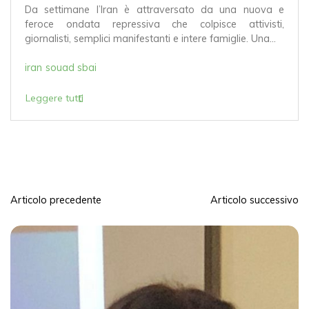
raversato da una nuova e
islamiche, auspicando che in I
 che colpisce attivisti,
nti e intere famiglie. Una...
belgio
francia
fratelli musul
islam politico
Leggere tutti
Articolo precedente
Articolo successivo
N
a
v
i
g