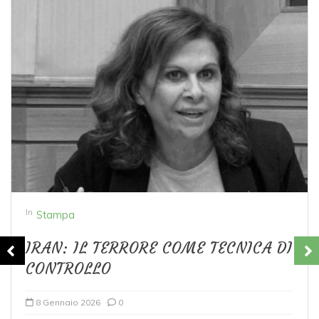
In
Stampa
LO SGUARDO DELL
SULL’ITALIA
 COME TECNICA DI
8 Luglio 2025
0
LO SGUARDO DELL’ISLAM SULL
ho più volte denunciato i risch
di ideologie estremiste a