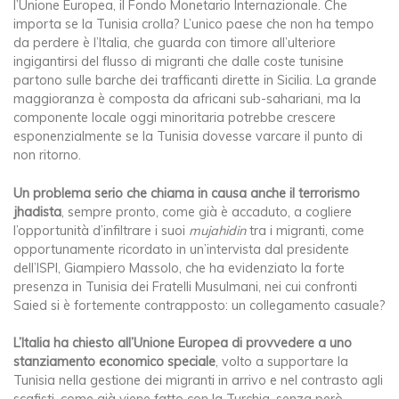
l’Unione Europea, il Fondo Monetario Internazionale. Che
importa se la Tunisia crolla? L’unico paese che non ha tempo
da perdere è l’Italia, che guarda con timore all’ulteriore
ingigantirsi del flusso di migranti che dalle coste tunisine
partono sulle barche dei trafficanti dirette in Sicilia. La grande
maggioranza è composta da africani sub-sahariani, ma la
componente locale oggi minoritaria potrebbe crescere
esponenzialmente se la Tunisia dovesse varcare il punto di
non ritorno.
Un problema serio che chiama in causa anche il terrorismo
jhadista
, sempre pronto, come già è accaduto, a cogliere
l’opportunità d’infiltrare i suoi
mujahidin
tra i migranti, come
opportunamente ricordato in un’intervista dal presidente
dell’ISPI, Giampiero Massolo, che ha evidenziato la forte
presenza in Tunisia dei Fratelli Musulmani, nei cui confronti
Saied si è fortemente contrapposto: un collegamento casuale?
L’Italia ha chiesto all’Unione Europea di provvedere a uno
stanziamento economico speciale
, volto a supportare la
Tunisia nella gestione dei migranti in arrivo e nel contrasto agli