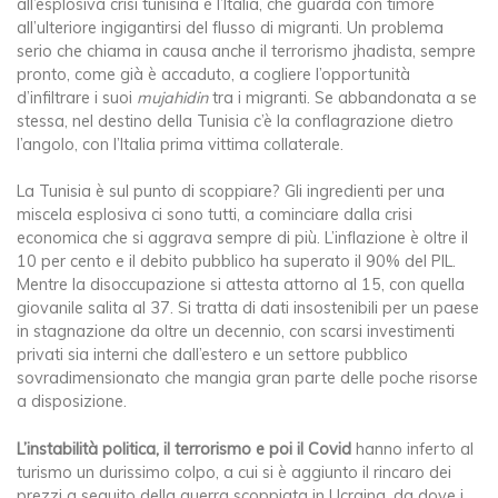
all’esplosiva crisi tunisina è l’Italia, che guarda con timore
all’ulteriore ingigantirsi del flusso di migranti. Un problema
serio che chiama in causa anche il terrorismo jhadista, sempre
pronto, come già è accaduto, a cogliere l’opportunità
d’infiltrare i suoi
mujahidin
tra i migranti. Se abbandonata a se
stessa, nel destino della Tunisia c’è la conflagrazione dietro
l’angolo, con l’Italia prima vittima collaterale.
La Tunisia è sul punto di scoppiare? Gli ingredienti per una
miscela esplosiva ci sono tutti, a cominciare dalla crisi
economica che si aggrava sempre di più. L’inflazione è oltre il
10 per cento e il debito pubblico ha superato il 90% del PIL.
Mentre la disoccupazione si attesta attorno al 15, con quella
giovanile salita al 37. Si tratta di dati insostenibili per un paese
in stagnazione da oltre un decennio, con scarsi investimenti
privati sia interni che dall’estero e un settore pubblico
sovradimensionato che mangia gran parte delle poche risorse
a disposizione.
L’instabilità politica, il terrorismo e poi il Covid
hanno inferto al
turismo un durissimo colpo, a cui si è aggiunto il rincaro dei
prezzi a seguito della guerra scoppiata in Ucraina, da dove i