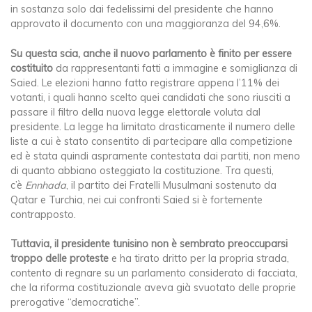
in sostanza solo dai fedelissimi del presidente che hanno
approvato il documento con una maggioranza del 94,6%.
Su questa scia, anche il nuovo parlamento è finito per essere
costituito
da rappresentanti fatti a immagine e somiglianza di
Saied. Le elezioni hanno fatto registrare appena l’11% dei
votanti, i quali hanno scelto quei candidati che sono riusciti a
passare il filtro della nuova legge elettorale voluta dal
presidente. La legge ha limitato drasticamente il numero delle
liste a cui è stato consentito di partecipare alla competizione
ed è stata quindi aspramente contestata dai partiti, non meno
di quanto abbiano osteggiato la costituzione. Tra questi,
c’è
Ennhada
, il partito dei Fratelli Musulmani sostenuto da
Qatar e Turchia, nei cui confronti Saied si è fortemente
contrapposto.
Tuttavia, il presidente tunisino non è sembrato preoccuparsi
troppo delle proteste
e ha tirato dritto per la propria strada,
contento di regnare su un parlamento considerato di facciata,
che la riforma costituzionale aveva già svuotato delle proprie
prerogative “democratiche”.