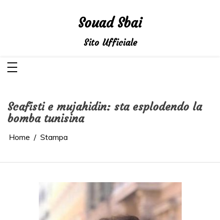
Salta
al
contenuto
Souad Sbai
Sito Ufficiale
Scafisti e mujahidin: sta esplodendo la
bomba tunisina
Home
Stampa