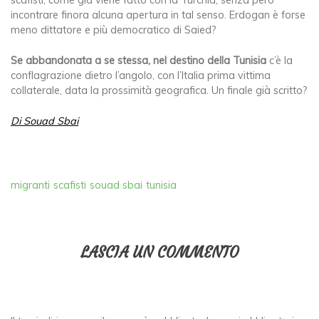
scafisti, come già viene fatto con la Turchia, senza però
incontrare finora alcuna apertura in tal senso. Erdogan è forse
meno dittatore e più democratico di Saied?
Se abbandonata a se stessa, nel destino della Tunisia
c’è la
conflagrazione dietro l’angolo, con l’Italia prima vittima
collaterale, data la prossimità geografica. Un finale già scritto?
Di Souad Sbai
migranti
scafisti
souad sbai
tunisia
LASCIA UN COMMENTO