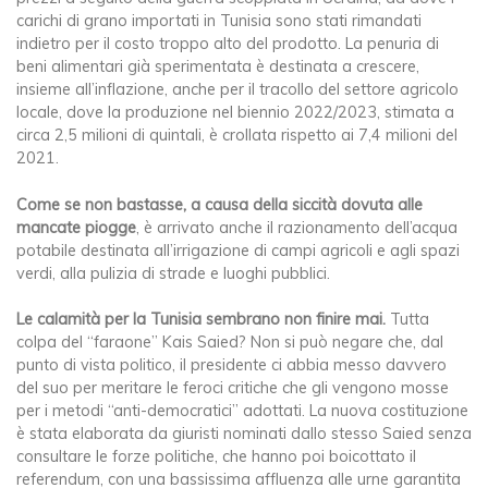
carichi di grano importati in Tunisia sono stati rimandati
indietro per il costo troppo alto del prodotto. La penuria di
beni alimentari già sperimentata è destinata a crescere,
insieme all’inflazione, anche per il tracollo del settore agricolo
locale, dove la produzione nel biennio 2022/2023, stimata a
circa 2,5 milioni di quintali, è crollata rispetto ai 7,4 milioni del
2021.
Come se non bastasse, a causa della siccità dovuta alle
mancate piogge
, è arrivato anche il razionamento dell’acqua
potabile destinata all’irrigazione di campi agricoli e agli spazi
verdi, alla pulizia di strade e luoghi pubblici.
Le calamità per la Tunisia sembrano non finire mai.
Tutta
colpa del “faraone” Kais Saied? Non si può negare che, dal
punto di vista politico, il presidente ci abbia messo davvero
del suo per meritare le feroci critiche che gli vengono mosse
per i metodi “anti-democratici” adottati. La nuova costituzione
è stata elaborata da giuristi nominati dallo stesso Saied senza
consultare le forze politiche, che hanno poi boicottato il
referendum, con una bassissima affluenza alle urne garantita