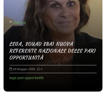
o
n
e
In
Stampa
a
r
t
LEGA, SOUAD SBAI NUOVA
i
REFERENTE NAZIONALE DELLE PARI
c
OPPORTUNITÀ
o
l
26 Maggio 2026
0
i
lega
pari opportunità