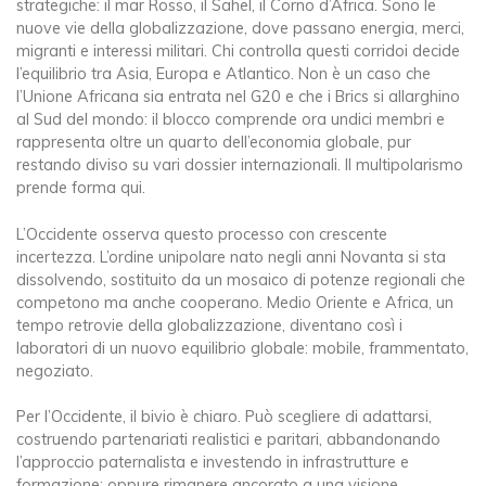
strategiche: il mar Rosso, il Sahel, il Corno d’Africa. Sono le
nuove vie della globalizzazione, dove passano energia, merci,
migranti e interessi militari. Chi controlla questi corridoi decide
l’equilibrio tra Asia, Europa e Atlantico. Non è un caso che
l’Unione Africana sia entrata nel G20 e che i Brics si allarghino
al Sud del mondo: il blocco comprende ora undici membri e
rappresenta oltre un quarto dell’economia globale, pur
restando diviso su vari dossier internazionali. Il multipolarismo
prende forma qui.
L’Occidente osserva questo processo con crescente
incertezza. L’ordine unipolare nato negli anni Novanta si sta
dissolvendo, sostituito da un mosaico di potenze regionali che
competono ma anche cooperano. Medio Oriente e Africa, un
tempo retrovie della globalizzazione, diventano così i
laboratori di un nuovo equilibrio globale: mobile, frammentato,
negoziato.
Per l’Occidente, il bivio è chiaro. Può scegliere di adattarsi,
costruendo partenariati realistici e paritari, abbandonando
l’approccio paternalista e investendo in infrastrutture e
formazione; oppure rimanere ancorato a una visione