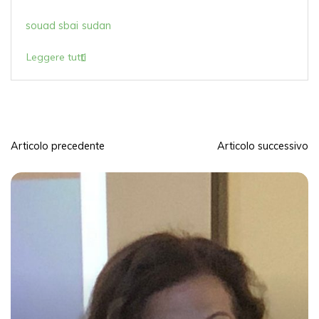
souad sbai
sudan
Leggere tutti
Articolo precedente
Articolo successivo
N
a
v
i
g
a
z
i