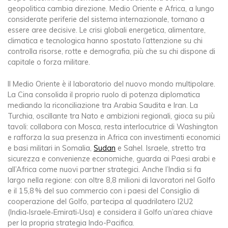
geopolitica cambia direzione. Medio Oriente e Africa, a lungo
considerate periferie del sistema internazionale, tornano a
essere aree decisive. Le crisi globali energetica, alimentare,
climatica e tecnologica hanno spostato l’attenzione su chi
controlla risorse, rotte e demografia, più che su chi dispone di
capitale o forza militare.
Il Medio Oriente è il laboratorio del nuovo mondo multipolare.
La Cina consolida il proprio ruolo di potenza diplomatica
mediando la riconciliazione tra Arabia Saudita e Iran. La
Turchia, oscillante tra Nato e ambizioni regionali, gioca su più
tavoli: collabora con Mosca, resta interlocutrice di Washington
e rafforza la sua presenza in Africa con investimenti economici
e basi militari in Somalia,
Sudan
e Sahel. Israele, stretto tra
sicurezza e convenienze economiche, guarda ai Paesi arabi e
all’Africa come nuovi partner strategici. Anche l’India si fa
largo nella regione: con oltre 8,8 milioni di lavoratori nel Golfo
e il 15,8 % del suo commercio con i paesi del Consiglio di
cooperazione del Golfo, partecipa al quadrilatero I2U2
(India‑Israele‑Emirati‑Usa) e considera il Golfo un’area chiave
per la propria strategia Indo-Pacifica.