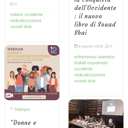
0
dell’Occidente
milano
occidente
: il nuovo
radicalizzazione
libro di Souad
souad sbai
Sbai
4 Agosto 2018
0
estremismo islamista
fratelli musulmani
occidente
radicalizzazione
souad sbai
In
Stampa
“Donne e