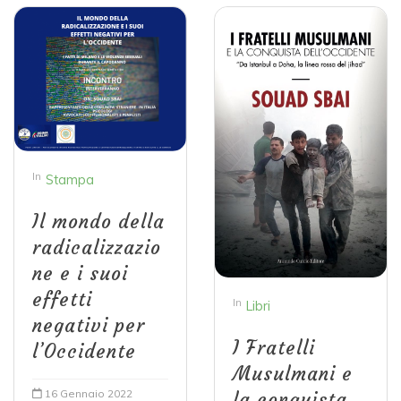
In
Stampa
Il mondo della
radicalizzazio
ne e i suoi
effetti
In
Libri
negativi per
I Fratelli
l’Occidente
Musulmani e
16 Gennaio 2022
la conquista