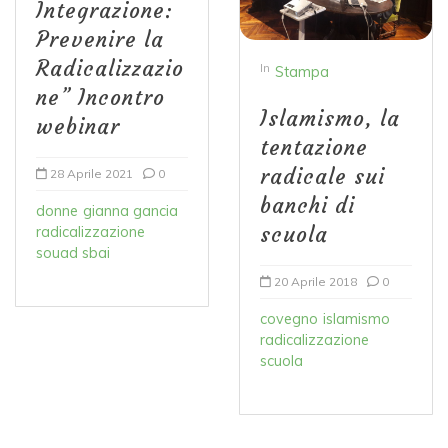
Integrazione:
Prevenire la
Radicalizzazio
In
Stampa
ne” Incontro
Islamismo, la
webinar
tentazione
radicale sui
28 Aprile 2021
0
banchi di
donne
gianna gancia
scuola
radicalizzazione
souad sbai
20 Aprile 2018
0
covegno
islamismo
radicalizzazione
scuola