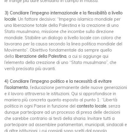
le frange più dure scendano in campo in massa.
3)
Conciliare l’impegno internazionale
e la flessibilità a livello
locale
. Un fattore decisivo: “Impegno islamico mondiale per
una liberazione totale della Palestina e la creazione di uno
Stato musulmano, missione che incombe sulla direzione
mondiale. Stabilire un dialogo a livello locale con coloro che
lavorano per la causa secondo la linea politica mondiale del
Movimento”. Obiettivo fondamentale da sempre quello
della
liberazione della Palestina
, a cui si aggiunge qui
l’elemento della creazione di uno “Stato musulmano”, che
verrà precisato più avanti.
4)
Conciliare l’impegno politico e la necessità di evitare
l’isolamento
, l’educazione permanente delle nuove generazioni
e il lavoro attraverso le istituzioni. Qui si approfondisce in
maniera più concreta quanto esposto al punto 1: “Libertà
politica in ogni Paese in funzione del
contesto locale
, senza
dunque partecipare ad un processo di presa delle decisioni
che sarebbe contrario ai testi della sharia. Invitare tutti a
partecipare ad assemblee parlamentari, municipali, sindacali e
di altre istituzioni, i cui consigli sono scelti dal popolo