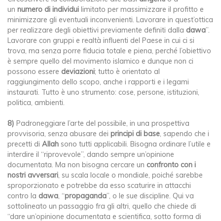
un
numero di individui
limitato per massimizzare il profitto e
minimizzare gli eventuali inconvenienti. Lavorare in quest’ottica
per realizzare degli obiettivi previamente definiti dalla
dawa
”.
Lavorare con gruppi e realtà influenti del Paese in cui ci si
trova, ma senza porre fiducia totale e piena, perché l’obiettivo
è sempre quello del movimento islamico e dunque non ci
possono essere
deviazioni
; tutto è orientato al
raggiungimento dello scopo, anche i rapporti e i legami
instaurati. Tutto è uno strumento: cose, persone, istituzioni,
politica, ambienti.
8)
Padroneggiare l’arte del possibile, in una prospettiva
provvisoria, senza abusare dei
principi di base
, sapendo che i
precetti di
Allah
sono tutti applicabili. Bisogna ordinare l’utile e
interdire il “riprovevole”, dando sempre un’opinione
documentata. Ma non bisogna cercare un
confronto con i
nostri avversari
, su scala locale o mondiale, poiché sarebbe
sproporzionato e potrebbe da esso scaturire in attacchi
contro la
dawa
, “
propaganda
”, o le sue discipline. Qui va
sottolineato un passaggio fra gli altri, quello che chiede di
“dare un’opinione documentata e scientifica, sotto forma di