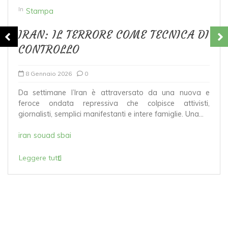
LO SGUARDO DELL’ISLAM
SULL’ITALIA
8 Luglio 2025
0
LO SGUARDO DELL’ISLAM SULL’ITALIA Negli ultimi anni,
ho più volte denunciato i rischi derivanti dall’infiltrazione
di ideologie estremiste all’interno delle comunità
islamiche, auspicando che in Italia non si arrivasse mai...
belgio
francia
fratelli musulmani
inghilterra
islam politico
Leggere tutti