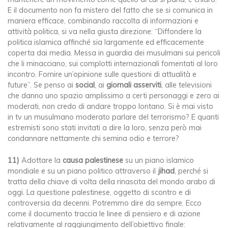
E il documento non fa mistero del fatto che se si comunica in
maniera efficace, combinando raccolta di informazioni e
attività politica, si va nella giusta direzione: “Diffondere la
politica islamica affinché sia largamente ed efficacemente
coperta dai media. Messa in guardia dei musulmani sui pericoli
che li minacciano, sui complotti internazionali fomentati al loro
incontro. Fornire un’opinione sulle questioni di attualità e
future”. Se penso ai
social
, ai
giornali asserviti
, alle televisioni
che danno uno spazio amplissimo a certi personaggi e zero ai
moderati, non credo di andare troppo lontano. Si è mai visto
in tv un musulmano moderato parlare del terrorismo? E quanti
estremisti sono stati invitati a dire la loro, senza però mai
condannare nettamente chi semina odio e terrore?
11)
Adottare la
causa palestinese
su un piano islamico
mondiale e su un piano politico attraverso il
jihad
, perché si
tratta della chiave di volta della rinascita del mondo arabo di
oggi. La questione palestinese, oggetto di scontro e di
controversia da decenni. Potremmo dire da sempre. Ecco
come il documento traccia le linee di pensiero e di azione
relativamente al raggiungimento dell’obiettivo finale: