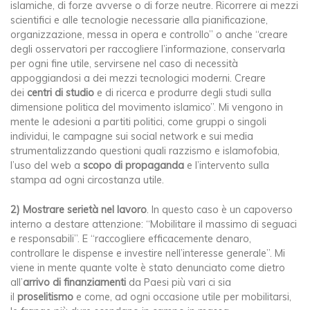
islamiche, di forze avverse o di forze neutre. Ricorrere ai mezzi
scientifici e alle tecnologie necessarie alla pianificazione,
organizzazione, messa in opera e controllo” o anche “creare
degli osservatori per raccogliere l’informazione, conservarla
per ogni fine utile, servirsene nel caso di necessità
appoggiandosi a dei mezzi tecnologici moderni. Creare
dei
centri di studio
e di ricerca e produrre degli studi sulla
dimensione politica del movimento islamico”. Mi vengono in
mente le adesioni a partiti politici, come gruppi o singoli
individui, le campagne sui social network e sui media
strumentalizzando questioni quali razzismo e islamofobia,
l’uso del web a
scopo di propaganda
e l’intervento sulla
stampa ad ogni circostanza utile.
2)
Mostrare serietà nel lavoro
. In questo caso è un capoverso
interno a destare attenzione: “Mobilitare il massimo di seguaci
e responsabili”. E “raccogliere efficacemente denaro,
controllare le dispense e investire nell’interesse generale”. Mi
viene in mente quante volte è stato denunciato come dietro
all’
arrivo di finanziamenti
da Paesi più vari ci sia
il
proselitismo
e come, ad ogni occasione utile per mobilitarsi,