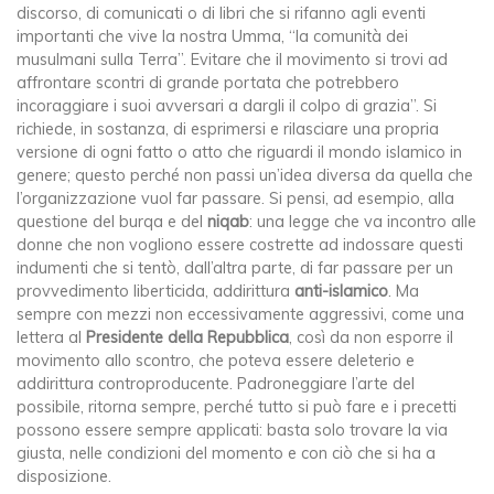
discorso, di comunicati o di libri che si rifanno agli eventi
importanti che vive la nostra Umma, “la comunità dei
musulmani sulla Terra”. Evitare che il movimento si trovi ad
affrontare scontri di grande portata che potrebbero
incoraggiare i suoi avversari a dargli il colpo di grazia”. Si
richiede, in sostanza, di esprimersi e rilasciare una propria
versione di ogni fatto o atto che riguardi il mondo islamico in
genere; questo perché non passi un’idea diversa da quella che
l’organizzazione vuol far passare. Si pensi, ad esempio, alla
questione del burqa e del
niqab
: una legge che va incontro alle
donne che non vogliono essere costrette ad indossare questi
indumenti che si tentò, dall’altra parte, di far passare per un
provvedimento liberticida, addirittura
anti-islamico
. Ma
sempre con mezzi non eccessivamente aggressivi, come una
lettera al
Presidente della Repubblica
, così da non esporre il
movimento allo scontro, che poteva essere deleterio e
addirittura controproducente. Padroneggiare l’arte del
possibile, ritorna sempre, perché tutto si può fare e i precetti
possono essere sempre applicati: basta solo trovare la via
giusta, nelle condizioni del momento e con ciò che si ha a
disposizione.