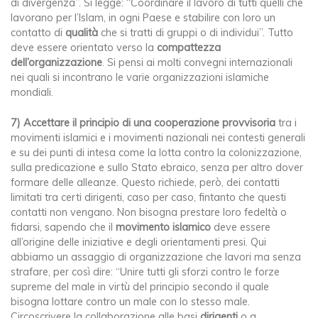
di divergenza”. Si legge: “Coordinare il lavoro di tutti quelli che
lavorano per l’Islam, in ogni Paese e stabilire con loro un
contatto di
qualità
che si tratti di gruppi o di individui”. Tutto
deve essere orientato verso la
compattezza
dell’organizzazione
. Si pensi ai molti convegni internazionali
nei quali si incontrano le varie organizzazioni islamiche
mondiali.
7)
Accettare il principio di una cooperazione provvisoria
tra i
movimenti islamici e i movimenti nazionali nei contesti generali
e su dei punti di intesa come la lotta contro la colonizzazione,
sulla predicazione e sullo Stato ebraico, senza per altro dover
formare delle alleanze. Questo richiede, però, dei contatti
limitati tra certi dirigenti, caso per caso, fintanto che questi
contatti non vengano. Non bisogna prestare loro fedeltà o
fidarsi, sapendo che il
movimento islamico
deve essere
all’origine delle iniziative e degli orientamenti presi. Qui
abbiamo un assaggio di organizzazione che lavori ma senza
strafare, per così dire: “Unire tutti gli sforzi contro le forze
supreme del male in virtù del principio secondo il quale
bisogna lottare contro un male con lo stesso male.
Circoscrivere la collaborazione alle basi
dirigenti
o a