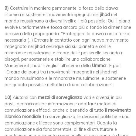
9)
Costruire in maniera permanente la forza della dawa
islamica e sostenere i movimenti impegnati nel
jihad
nel
mondo musulmano a diversi livelli e il più possibile. Qui il piano
evolve ulteriormente e tocca ancora più a fondo la dimensione
decisiva della propaganda: “Proteggere la dawa con la forza
necessaria (…) Entrare in contatto con ogni nuovo movimento
impegnato nel jihad ovunque sia sul pianeta e con le
minoranze musulmane, e creare delle passerelle secondo i
bisogni, per sostenerle e stabilire una collaborazione.
Mantenere il jihad “sveglio” all’interno della
Umma
”. E poi:
“Creare dei ponti tra i movimenti impegnati nel jihad nel
mondo musulmano e le minoranze musulmane, e sostenerle
per quanto possibile nell’ottica di una collaborazione”.
10)
Aiutarsi con
mezzi di sorveglianza
vari e diversi, in più
posti, per raccogliere informazioni e adottare metodi di
comunicazione efficaci, anche a beneficio di tutto il
movimento
islamico mondiale
. La sorveglianza, le decisioni politiche e una
comunicazione efficace sono complementari. Quanto la
comunicazione sia fondamentale, al fine di strutturare e
mantenere un movimento come quello di cui si parla, è chiaro.