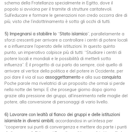
schema della Fratellanza specialmente in Egitto, dove il
popolo si avvicina per il tramite di strutture caritatevoli.
Sull’educare e formare le generazioni non credo occorra dire di
più, visto che l’indottrinamento è sotto gli occhi di tutti.
5)
Impegnarsi a stabilire lo
“
Stato islamico
”, parallelamente a
sforzi crescenti per arrivare a controllare i centri di potere locali
e a influenzare l’operato delle istituzioni. In questo quinto
punto, un imperativo colpisce più di tutti: “Studiare i centri di
potere locali e mondiali e le possibilità di metterli sotto
influenza”. È il progetto di cui parlo da sempre, cioè quello di
arrivare al vertice della politica e del potere in Occidente, per
poi dare il via al suo
assoggettamento
e alla sua
conquista
.
Poche parole ma rivelatrici di un proposito che ormai si perde
nella notte dei tempi. E che prosegue giorno dopo giorno
grazie alla pressione dei gruppi, all’inserimento nelle maglie del
potere, alla conversione di personaggi di vario livello.
6)
Lavorare con lealtà al fianco dei gruppi e delle istituzioni
islamiste in diversi ambiti
, accordandosi in un’intesa per
“cooperare sui punti di convergenza e mettere da parte i punti