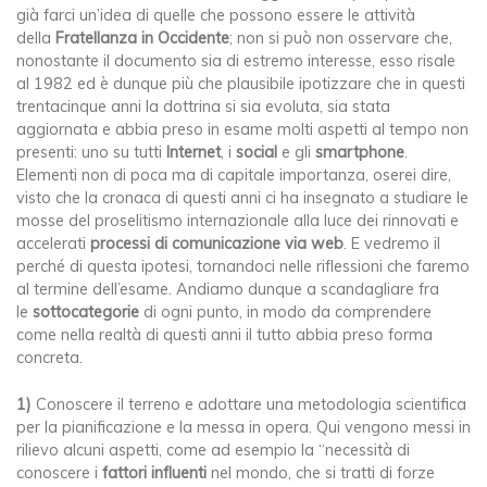
già farci un’idea di quelle che possono essere le attività
della
Fratellanza in Occidente
; non si può non osservare che,
nonostante il documento sia di estremo interesse, esso risale
al 1982 ed è dunque più che plausibile ipotizzare che in questi
trentacinque anni la dottrina si sia evoluta, sia stata
aggiornata e abbia preso in esame molti aspetti al tempo non
presenti: uno su tutti
Internet
, i
social
e gli
smartphone
.
Elementi non di poca ma di capitale importanza, oserei dire,
visto che la cronaca di questi anni ci ha insegnato a studiare le
mosse del proselitismo internazionale alla luce dei rinnovati e
accelerati
processi di comunicazione via web
. E vedremo il
perché di questa ipotesi, tornandoci nelle riflessioni che faremo
al termine dell’esame. Andiamo dunque a scandagliare fra
le
sottocategorie
di ogni punto, in modo da comprendere
come nella realtà di questi anni il tutto abbia preso forma
concreta.
1)
Conoscere il terreno e adottare una metodologia scientifica
per la pianificazione e la messa in opera. Qui vengono messi in
rilievo alcuni aspetti, come ad esempio la “necessità di
conoscere i
fattori influenti
nel mondo, che si tratti di forze