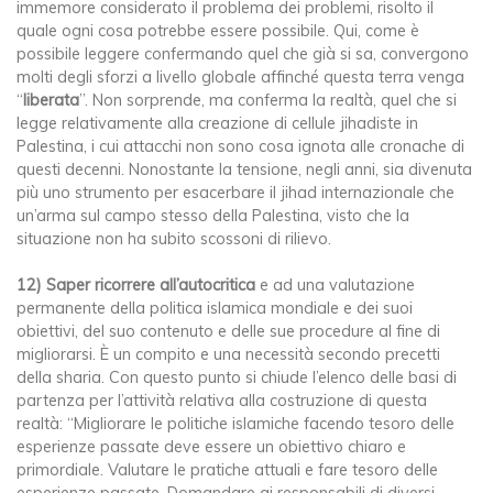
immemore considerato il problema dei problemi, risolto il
quale ogni cosa potrebbe essere possibile. Qui, come è
possibile leggere confermando quel che già si sa, convergono
molti degli sforzi a livello globale affinché questa terra venga
“
liberata
”. Non sorprende, ma conferma la realtà, quel che si
legge relativamente alla creazione di cellule jihadiste in
Palestina, i cui attacchi non sono cosa ignota alle cronache di
questi decenni. Nonostante la tensione, negli anni, sia divenuta
più uno strumento per esacerbare il jihad internazionale che
un’arma sul campo stesso della Palestina, visto che la
situazione non ha subito scossoni di rilievo.
12)
Saper ricorrere all’autocritica
e ad una valutazione
permanente della politica islamica mondiale e dei suoi
obiettivi, del suo contenuto e delle sue procedure al fine di
migliorarsi. È un compito e una necessità secondo precetti
della sharia. Con questo punto si chiude l’elenco delle basi di
partenza per l’attività relativa alla costruzione di questa
realtà: “Migliorare le politiche islamiche facendo tesoro delle
esperienze passate deve essere un obiettivo chiaro e
primordiale. Valutare le pratiche attuali e fare tesoro delle