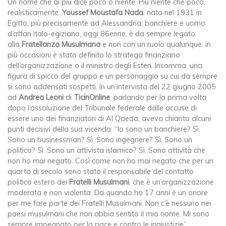
Un nome che ai più dice poco o niente. Più niente che poco,
realisticamente.
Youssef Moustafa Nada
, nato nel 1931 in
Egitto, più precisamente ad Alessandria; banchiere e uomo
d’affari italo-egiziano, oggi 86enne, è da sempre legato
alla
Fratellanza Musulmana
e non con un ruolo qualunque: in
più occasioni è stato definito lo stratega finanziario
dell’organizzazione o il ministro degli Esteri. Insomma, una
figura di spicco del gruppo e un personaggio su cui da sempre
si sono addensati sospetti. In un’intervista del 22 giugno 2005
ad
Andrea Leoni
di
TicinOnline
, parlando per la prima volta
dopo l’assoluzione del Tribunale federale dalle accuse di
essere uno dei finanziatori di Al Qaeda, aveva chiarito alcuni
punti decisivi della sua vicenda: “Io sono un banchiere? Sì.
Sono un businessman? Sì. Sono ingegnere? Sì. Sono un
politico? Sì. Sono un attivista islamico? Sì. Sono attività che
non ho mai negato. Così come non ho mai negato che per un
quarto di secolo sono stato il responsabile del contatto
politico estero dei
Fratelli Musulmani
, che è un’organizzazione
moderata e non violenta. Da quando ho 17 anni è un onore
per me fare parte dei Fratelli Musulmani. Non c’è nessuno nei
paesi musulmani che non abbia sentito il mio nome. Mi sono
sempre impegnato per la pace e contro le ingiustizie”.