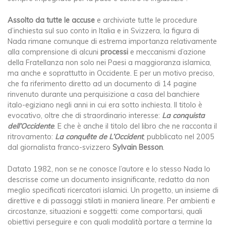
Assolto da tutte le accuse
e archiviate tutte le procedure
d’inchiesta sul suo conto in Italia e in Svizzera, la figura di
Nada rimane comunque di estrema importanza relativamente
alla comprensione di alcuni
processi
e meccanismi d’azione
della Fratellanza non solo nei Paesi a maggioranza islamica,
ma anche e soprattutto in Occidente. E per un motivo preciso,
che fa riferimento diretto ad un documento di 14 pagine
rinvenuto durante una perquisizione a casa del banchiere
italo-egiziano negli anni in cui era sotto inchiesta. Il titolo è
evocativo, oltre che di straordinario interesse:
La conquista
dell’Occidente
. E che è anche il titolo del libro che ne racconta il
ritrovamento:
La conquête de
L’Occident
, pubblicato nel 2005
dal giornalista franco-svizzero
Sylvain Besson
.
Datato 1982, non se ne conosce l’autore e lo stesso Nada lo
descrisse come un documento insignificante, redatto da non
meglio specificati ricercatori islamici. Un progetto, un insieme di
direttive e di passaggi stilati in maniera lineare. Per ambienti e
circostanze, situazioni e soggetti: come comportarsi, quali
obiettivi perseguire e con quali modalità portare a termine la