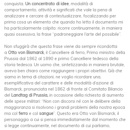
conquista.
Un concentrato di idee
, modalità di
comportamento, attività e significati che vale la pena di
analizzare e cercare di contestualizzare, focalizzando per
prima cosa un elemento che quando ho letto il documento mi
ha particolarmente colpito: ricorre continuamente, in maniera
quasi ossessiva, la frase “padroneggiare l’arte del possibile”.
Non sfuggirà che questa frase viene da sempre ricondotta
a
Otto von Bismarck
, il Cancelliere di ferro, Primo ministro della
Prussia dal 1862 al 1890 e primo Cancelliere tedesco della
storia tedesca. Un uomo che, sintetizzando in maniera brutale,
aveva ben chiaro come raggiungere i propri obiettivi. Già che
siamo in tema di citazioni, ne voglio ricordare una,
esemplificativa del carattere e delle modalità d’azione di
Bismarck, pronunciata nel 1862 di fronte al Comitato Bilancio
del
Landtag di Prussia,
in occasione della richiesta di aumento
delle spese militari: “Non con discorsi né con le delibere della
maggioranza si risolvono i grandi problemi della nostra epoca
ma col
ferro
e col
sangue
”. Questo era Otto von Bismarck, il
personaggio a cui si pensa immediatamente dal momento che
si legge continuamente, nel documento di cui parliamo,