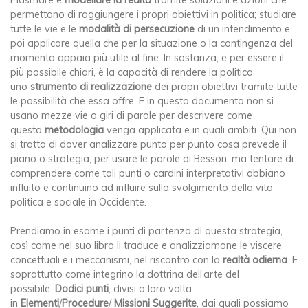
permettano di raggiungere i propri obiettivi in politica; studiare
tutte le vie e le
modalità di persecuzione
di un intendimento e
poi applicare quella che per la situazione o la contingenza del
momento appaia più utile al fine. In sostanza, e per essere il
più possibile chiari, è la capacità di rendere la politica
uno
strumento di realizzazione
dei propri obiettivi tramite tutte
le possibilità che essa offre. E in questo documento non si
usano mezze vie o giri di parole per descrivere come
questa
metodologia
venga applicata e in quali ambiti. Qui non
si tratta di dover analizzare punto per punto cosa prevede il
piano o strategia, per usare le parole di Besson, ma tentare di
comprendere come tali punti o cardini interpretativi abbiano
influito e continuino ad influire sullo svolgimento della vita
politica e sociale in Occidente.
Prendiamo in esame i punti di partenza di questa strategia,
così come nel suo libro li traduce e analizziamone le viscere
concettuali e i meccanismi, nel riscontro con la
realtà odierna
. E
soprattutto come integrino la dottrina dell’arte del
possibile.
Dodici punti
, divisi a loro volta
in
Elementi
/
Procedure
/
Missioni Suggerite
, dai quali possiamo