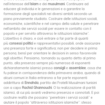
nell’interesse dell’
Islam
e dei
musulmani
. Continuare ad
educare gli individui e le generazioni e a garantire la
formazione degli specialisti nei diversi ambiti secondo un
piano previamente studiato. Costruire delle istituzioni sociali,
economiche, scientifiche e nel campo della salute e penetrare
nell’ambito dei servizi sociali per essere in contatto con il
popolo e per servirlo attraverso le istituzioni islamiche”.
L’obiettivo è chiaro, e cioè entrare a far parte di quanti
più
consessi politici
e rappresentativi possibili, onde assicurare
una presenza forte e significativa; non per decidere in prima
persona, bensì per orientare le decisioni in senso favorevole
agli obiettivi. Pensiamo, tornando su quanto detto al primo
punto, alla presenza sempre più numerosa di esponenti
dichiaratamente islamici presso
consigli
e
assemblee
, cosa che
fu palese in corrispondenza della primavera araba, quando di
alcuni comuni in Italia entrarono a far parte esponenti
addirittura di
Ennahda
, partito dei Fratelli Musulmani tunisini
con a capo
Rachid Ghannouchi
. O la realizzazione di partiti
islamici, di cui più avanti vedremo presenza e connotati. E poi
costruire realtà che possano “penetrare i servizi sociali” e
aiutare il popolo “attraverso istituzioni islamiche”: stesso