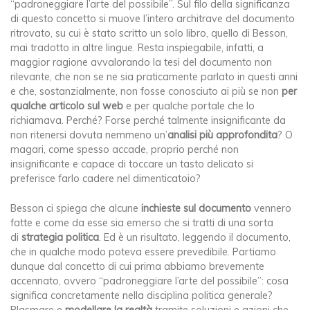
“padroneggiare l’arte del possibile”. Sul filo della significanza
di questo concetto si muove l’intero architrave del documento
ritrovato, su cui è stato scritto un solo libro, quello di Besson,
mai tradotto in altre lingue. Resta inspiegabile, infatti, a
maggior ragione avvalorando la tesi del documento non
rilevante, che non se ne sia praticamente parlato in questi anni
e che, sostanzialmente, non fosse conosciuto ai più se non
per
qualche articolo sul web
e per qualche portale che lo
richiamava. Perché? Forse perché talmente insignificante da
non ritenersi dovuta nemmeno un’
analisi più approfondita
? O
magari, come spesso accade, proprio perché non
insignificante e capace di toccare un tasto delicato si
preferisce farlo cadere nel dimenticatoio?
Besson ci spiega che alcune
inchieste sul documento
vennero
fatte e come da esse sia emerso che si tratti di una sorta
di
strategia politica
. Ed è un risultato, leggendo il documento,
che in qualche modo poteva essere prevedibile. Partiamo
dunque dal concetto di cui prima abbiamo brevemente
accennato, ovvero “padroneggiare l’arte del possibile”: cosa
significa concretamente nella disciplina politica generale?
Plasmare e
modellare la realtà
tramite soluzioni e azioni che