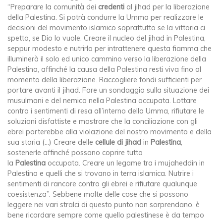
“Preparare la comunità dei
credenti
al jihad per la liberazione
della Palestina. Si potrà condurre la Umma per realizzare le
decisioni del movimento islamico soprattutto se la vittoria ci
spetta, se Dio lo vuole. Creare il nucleo del jihad in Palestina,
seppur modesto e nutrirlo per intrattenere questa fiamma che
illuminerà il solo ed unico cammino verso la liberazione della
Palestina, affinché la causa della Palestina resti viva fino al
momento della liberazione. Raccogliere fondi sufficienti per
portare avanti il jihad. Fare un sondaggio sulla situazione dei
musulmani e del nemico nella Palestina occupata. Lottare
contro i sentimenti di resa all’interno della Umma, rifiutare le
soluzioni disfattiste e mostrare che la conciliazione con gli
ebrei porterebbe alla violazione del nostro movimento e della
sua storia (…) Creare delle
cellule di jihad
in
Palestina
,
sostenerle affinché possano coprire tutta
la
Palestina
occupata. Creare un legame tra i mujaheddin in
Palestina e quelli che si trovano in terra islamica. Nutrire i
sentimenti di rancore contro gli ebrei e rifiutare qualunque
coesistenza”. Sebbene molte delle cose che si possono
leggere nei vari stralci di questo punto non sorprendano, è
bene ricordare sempre come quello palestinese è da tempo