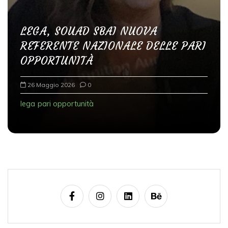
r
t
LEGA, SOUAD SBAI NUOVA
i
REFERENTE NAZIONALE DELLE PARI
c
OPPORTUNITÀ
o
l
26 Maggio 2026
0
i
lega
pari opportunità