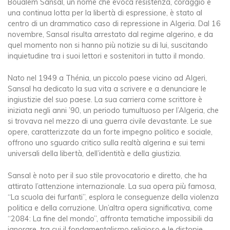
Boualem Sansal, un nome che evoca resistenza, coraggio e
una continua lotta per la libertà di espressione, è stato al
centro di un drammatico caso di repressione in Algeria. Dal 16
novembre, Sansal risulta arrestato dal regime algerino, e da
quel momento non si hanno più notizie su di lui, suscitando
inquietudine tra i suoi lettori e sostenitori in tutto il mondo.
Nato nel 1949 a Thénia, un piccolo paese vicino ad Algeri,
Sansal ha dedicato la sua vita a scrivere e a denunciare le
ingiustizie del suo paese. La sua carriera come scrittore è
iniziata negli anni ’90, un periodo tumultuoso per l’Algeria, che
si trovava nel mezzo di una guerra civile devastante. Le sue
opere, caratterizzate da un forte impegno politico e sociale,
offrono uno sguardo critico sulla realtà algerina e sui temi
universali della libertà, dell’identità e della giustizia.
Sansal è noto per il suo stile provocatorio e diretto, che ha
attirato l’attenzione internazionale. La sua opera più famosa,
“La scuola dei furfanti”, esplora le conseguenze della violenza
politica e della corruzione. Un’altra opera significativa, come
“2084: La fine del mondo”, affronta tematiche impossibili da
ignorare, tra cui il fondamentalismo religioso e le distopie