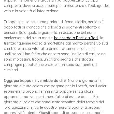
eppure il fenomeno è grave un po’ dappertutto, Europa
compresa, dove si uccide pure per la resistenza all’obbligo del
velo e la volontà di integrazione.
Troppo spesso sentiamo parlare di femminicidio, per lo più
dopo fatti di cronaca che ci lasciano sgomenti soltanto a
pensarli. Solo qualche giorno fa, in occasione del nono
anniversario della sua morte,
ho ricordato Rachida Radi
, la
trentacinquenne uccisa a martellate dal marito perché voleva
cambiare la sua vita fatta di maltrattamenti continui e
umiliazioni. Una ferita che ancora sanguina. Ma di casi ce ne
sono moltissimi, troppi, un chiaro segnale che slogan,
campagne pubblicitarie e cortei non sono sufficienti ad
eliminarli.
Oggi, purtroppo mi verrebbe da dire, è la loro giornata
. La
giornata di tutte coloro che pagano per la libertà, per il voler
esprimere la propria femminilità, oppure senza alcun
apparente motivo, per il mero fatto di essere donne. È la
giornata di coloro che sono state sconfitte dalla ferocia dei
loro aguzzini che, tra le quattro mura, sfogano la propria
aggressività latente. Questi soggetti possono essere mariti,