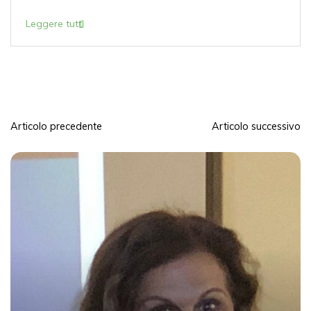
Leggere tutti
Articolo precedente
Articolo successivo
N
a
v
i
g
a
z
i
o