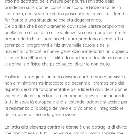
otto ha adottato delle misure per ridurre l’impatto della
pandemia sulle donne, come riferiscono le Nazioni Unite. In
sostanza, non si sta facendo quasi nulla per invertire il trend e
far fronte a una situazione che sta degenerando.
C’è da dire che il cambiamento dovrebbe partire proprio tra
quelle mura di casa in cui le violenze si consumano, mentre è
proprio da lì che gli uomini del futuro prendono esempio. La
carenza di programmi e iniziative nelle scuole e nelle
università, affinché le nuove generazioni interiorizzino appieno
il concetto dell’inammissibilità di ogni forma di violenza contro
le donne, sia fisica che psicologica, di certo non aiuta.
E allora
il retaggio di un meccanismo duro a morire persiste e
non è minimamente intaccato da decenni di promozione del
rispetto dei diritti fondamentali e delle libertà civili delle donne,
vigente solo in superficie. Un fenomeno, questo, che riguarda
tutte le società europee e che si estende laddove si uccide per
la resistenza all’obbligo del velo e la volontà di integrazione
delle donne di seconda generazione.
La lotta alla violenza contro le donne
è una battaglia di civiltà
che appartiene a tutti. Una vera e propria piaga sociale che