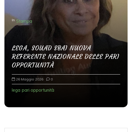
n
e
In
Stampa
a
r
t
LEGA, SOUAD SBAI NUOVA
i
REFERENTE NAZIONALE DELLE PARI
c
OPPORTUNITÀ
o
l
26 Maggio 2026
0
i
lega
pari opportunità