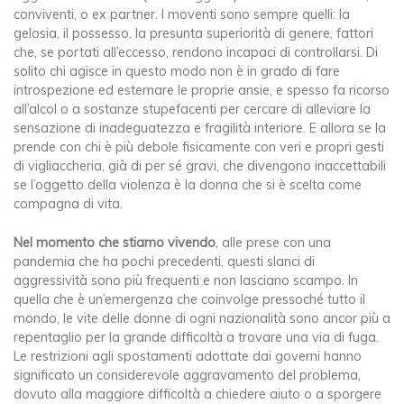
conviventi, o ex partner. I moventi sono sempre quelli: la
gelosia, il possesso, la presunta superiorità di genere, fattori
che, se portati all’eccesso, rendono incapaci di controllarsi. Di
solito chi agisce in questo modo non è in grado di fare
introspezione ed esternare le proprie ansie, e spesso fa ricorso
all’alcol o a sostanze stupefacenti per cercare di alleviare la
sensazione di inadeguatezza e fragilità interiore. E allora se la
prende con chi è più debole fisicamente con veri e propri gesti
di vigliaccheria, già di per sé gravi, che divengono inaccettabili
se l’oggetto della violenza è la donna che si è scelta come
compagna di vita.
Nel momento che stiamo vivendo
, alle prese con una
pandemia che ha pochi precedenti, questi slanci di
aggressività sono più frequenti e non lasciano scampo. In
quella che è un’emergenza che coinvolge pressoché tutto il
mondo, le vite delle donne di ogni nazionalità sono ancor più a
repentaglio per la grande difficoltà a trovare una via di fuga.
Le restrizioni agli spostamenti adottate dai governi hanno
significato un considerevole aggravamento del problema,
dovuto alla maggiore difficoltà a chiedere aiuto o a sporgere