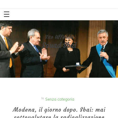
Salta
al
contenuto
Sito Ufficiale
Souad Sbai
In
Senza categoria
Modena, il giorno dopo. Sbai: mai
sottovalutare la radicalizzazione