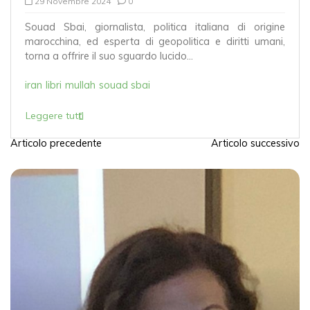
29 Novembre 2024
0
Souad Sbai, giornalista, politica italiana di origine
marocchina, ed esperta di geopolitica e diritti umani,
torna a offrire il suo sguardo lucido...
iran
libri
mullah
souad sbai
Leggere tutti
Articolo precedente
Articolo successivo
N
a
v
i
g
a
z
i