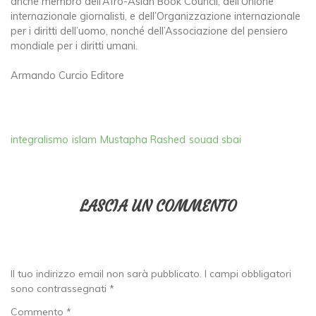
anche membro dell’Afro-Asian Book Council, dell’Unione
internazionale giornalisti, e dell’Organizzazione internazionale
per i diritti dell’uomo, nonché dell’Associazione del pensiero
mondiale per i diritti umani.
Armando Curcio Editore
integralismo
islam
Mustapha Rashed
souad sbai
LASCIA UN COMMENTO
Il tuo indirizzo email non sarà pubblicato.
I campi obbligatori
sono contrassegnati
*
Commento
*