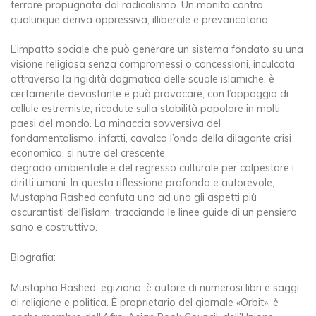
terrore propugnata dal radicalismo. Un monito contro
qualunque deriva oppressiva, illiberale e prevaricatoria.
L’impatto sociale che può generare un sistema fondato su una
visione religiosa senza compromessi o concessioni, inculcata
attraverso la rigidità dogmatica delle scuole islamiche, è
certamente devastante e può provocare, con l’appoggio di
cellule estremiste, ricadute sulla stabilità popolare in molti
paesi del mondo. La minaccia sovversiva del
fondamentalismo, infatti, cavalca l’onda della dilagante crisi
economica, si nutre del crescente
degrado ambientale e del regresso culturale per calpestare i
diritti umani. In questa riflessione profonda e autorevole,
Mustapha Rashed confuta uno ad uno gli aspetti più
oscurantisti dell’islam, tracciando le linee guide di un pensiero
sano e costruttivo.
Biografia:
Mustapha Rashed, egiziano, è autore di numerosi libri e saggi
di religione e politica. È proprietario del giornale «Orbit», è