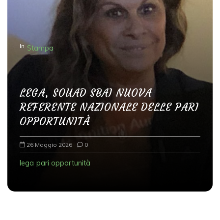
o
n
e
In
Stampa
a
r
t
LEGA, SOUAD SBAI NUOVA
i
REFERENTE NAZIONALE DELLE PARI
c
OPPORTUNITÀ
o
l
26 Maggio 2026
0
i
lega
pari opportunità