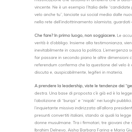
vincente. Ne è un esempio l’Italia delle “candidate
velo anche tu”, lanciate sui social media dalle nu
nella rete dell’indottrinamento islamista, guardat
Che fare? In primo luogo, non soggiacere.
Le accus
verità è d’obbligo. Insieme alla testimonianza, vie
inevitabilmente in causa la politica. L’emergenza
far passare in secondo piano le altre dimensioni ch
referendum conferma che la questione del velo è d
discuta e, auspicabilmente, legiferi in materia.
A prendere la leadership, viste le tendenze dei “ge
destra. Una base di proposta c’è già ed è la legg
l’abolizione di “burqa” e “niqab” nei luoghi pubblici
l’inquietante missiva indirizzata all’allora presid
presunti convertiti italiani, stando ai quali la leg
donne musulmane. Tra i firmatari, tre giovani che sa
Ibrahim Delnevo, Aisha Barbara Farina e Maria Giulia