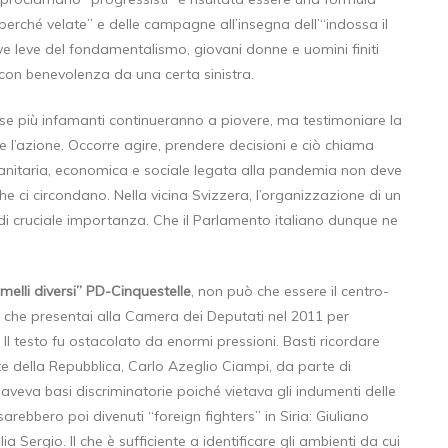
 perché velate” e delle campagne all’insegna dell’“indossa il
ove leve del fondamentalismo, giovani donne e uomini finiti
i con benevolenza da una certa sinistra.
e più infamanti continueranno a piovere, ma testimoniare la
ne l’azione. Occorre agire, prendere decisioni e ciò chiama
 sanitaria, economica e sociale legata alla pandemia non deve
e ci circondano. Nella vicina Svizzera, l’organizzazione di un
i cruciale importanza. Che il Parlamento italiano dunque ne
melli diversi” PD-Cinquestelle
, non può che essere il centro-
e che presentai alla Camera dei Deputati nel 2011 per
. Il testo fu ostacolato da enormi pressioni. Basti ricordare
ente della Repubblica, Carlo Azeglio Ciampi, da parte di
ge aveva basi discriminatorie poiché vietava gli indumenti delle
rebbero poi divenuti “foreign fighters” in Siria: Giuliano
 Sergio. Il che è sufficiente a identificare gli ambienti da cui