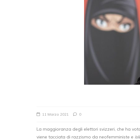
In
Stampa
LEGA, SOUAD SBAI
NUOVA REFERENTE
NAZIONALE DELLE 
OPPORTUNITÀ
26 Maggio 2026
0
11 Marzo 2021
0
lega
pari opportunità
La maggioranza degli elettori svizzeri, che ha vota
viene tacciata di razzismo da neofemministe e
is