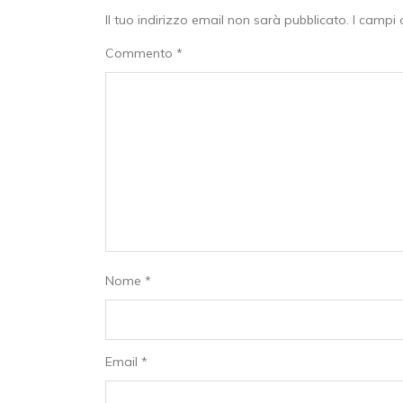
Il tuo indirizzo email non sarà pubblicato.
I campi 
Commento
*
Nome
*
Email
*