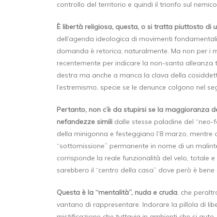
controllo del territorio e quindi il trionfo sul nemico
È libertà religiosa, questa, o si tratta piuttosto di 
dell’agenda ideologica di movimenti fondamentalist
domanda è retorica, naturalmente. Ma non per i mil
recentemente per indicare la non-santa alleanza tra
destra ma anche a manca la clava della cosiddetta
l’estremismo, specie se le denunce colgono nel se
Pertanto, non c’è da stupirsi se la maggioranza d
nefandezze simili
dalle stesse paladine del “neo-f
della minigonna e festeggiano l’8 marzo, mentr
“sottomissione” permanente in nome di un malinteso
corrisponde la reale funzionalità del velo, totale e 
sarebbero il “centro della casa” dove però è bene c
Questa è la “mentalità”, nuda e cruda
, che peraltr
vantano di rappresentare. Indorare la pillola di liber
mistificazione che tuttavia in ambienti che si aut