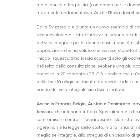
ma di abuso a fini politici (con danno per le donn
movimenti fondamentalisti. Anche l’Italia dovrebb
Dalla Svizzera ci è giunto un nuovo esempio di 
vicendevolmente. I cittadini svizzeri si sono recat
del velo integrale per le donne musulmane. A risulta
popolazione che ha voluto che venisse stabilito il d
“niqab” (quest’ultimo lascia scoperti solo gli occhi
dell’esito della consultazione, sebbene una più acco
prevalso in 20 cantoni su 26. Ciò significa che un’
della libertà religiosa, mentre ad avere le idee c
bando del velo integrale sia discriminatorio.
Anche in Francia, Belgio, Austria e Danimarca
,
dov
tensioni,
che infuriano tuttora. Specialmente in Fr
contromisure contro il “separatismo” islamista, ovv
vigere non è la legge dello stato, ma la “sharia” ne
meglio se integrale, alla stregua di un vessillo di 