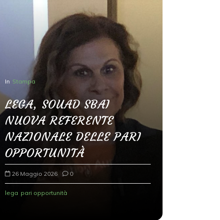
In
Stampa
LEGA, SOUAD SBAI
NUOVA REFERENTE
In
Senza categ
NAZIONALE DELLE PARI
Modena,
OPPORTUNITÀ
Sbai: m
26 Maggio 2026
0
la radic
lega
pari opportunità
26 Maggio 2