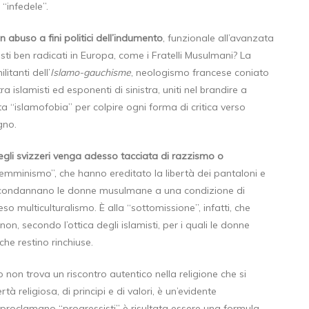
 “infedele”.
un abuso a fini politici dell’indumento
, funzionale all’avanzata
i ben radicati in Europa, come i Fratelli Musulmani? La
itanti dell’
Islamo-gauchisme
, neologismo francese coniato
 islamisti ed esponenti di sinistra, uniti nel brandire a
 “islamofobia” per colpire ogni forma di critica verso
gno.
egli svizzeri venga adesso tacciata di razzismo o
emminismo”, che hanno ereditato la libertà dei pantaloni e
e condannano le donne musulmane a una condizione di
 multiculturalismo. È alla “sottomissione”, infatti, che
non, secondo l’ottica degli islamisti, per i quali le donne
he restino rinchiuse.
o non trova un riscontro autentico nella religione che si
tà religiosa, di principi e di valori, è un’evidente
o-proclamano “progressisti” è risultata essere una formula