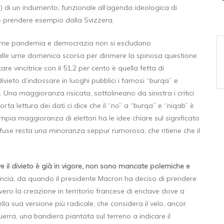
e) di un indumento, funzionale all’agenda ideologica di
e prendere esempio dalla Svizzera.
come pandemia e democrazia non si escludano
i alle urne domenica scorsa per dirimere la spinosa questione
re vincitrice con il 51,2 per cento è quella fetta di
ivieto d’indossare in luoghi pubblici i famosi “burqa” e
). Una maggioranza risicata, sottolineano da sinistra i critici
rta lettura dei dati ci dice che il “no” a “burqa” e “niqab” è
ampia maggioranza di elettori ha le idee chiare sul significato
onfuse resta una minoranza seppur rumorosa, che ritiene che il
e il divieto è già in vigore, non sono mancate polemiche e
ancia, da quando il presidente Macron ha deciso di prendere
ero la creazione in territorio francese di enclave dove a
lla sua versione più radicale, che considera il velo, ancor
guerra, una bandiera piantata sul terreno a indicare il