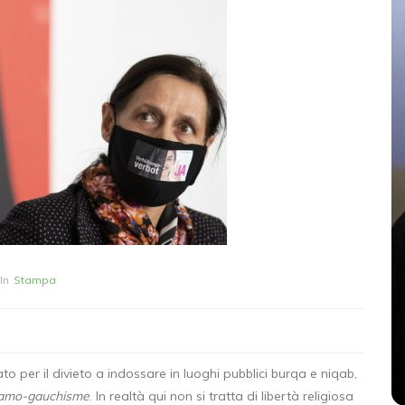
In
Senza categoria
PARI
Modena, il giorno dopo.
In
Stampa
Sbai: mai sottovalutare
la radicalizzazione
26 Maggio 2026
0
to per il divieto a indossare in luoghi pubblici burqa e niqab,
lamo-gauchisme
. In realtà qui non si tratta di libertà religiosa